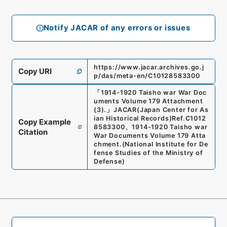
Notify JACAR of any errors or issues
https://www.jacar.archives.go.j
Copy URI
p/das/meta-en/C10128583300
「
1914-1920 Taisho war War Doc
uments Volume 179 Attachment
(3).
」
JACAR(Japan Center for As
ian Historical Records)
Ref.
C1012
Copy Example
8583300
、
1914-1920 Taisho war
Citation
War Documents Volume 179 Atta
chment.
(
National Institute for De
fense Studies of the Ministry of
Defense
)