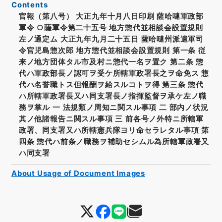
Contents
官報（第八号） 大正九年十月八日印刷 薩哈嗹軍政部
軍令 ○薩軍令第二十五号 地方惣代並相談会設置規則
左ノ通定ム 大正九年九月二十五日 薩哈嗹州派遣軍司
令官児島惣次郎 地方惣代並相談会設置規則 第一条 従
来ノ地方団体タル市及村ニ惣代一名ヲ置ク 第二条 惣
代ハ軍政部長ノ認可ヲ受ケ所轄軍政署長之ヲ命免ス 惣
代ハ名誉職トス但報酬ヲ給スルコトヲ得 第三条 惣代
ハ所轄軍政署長又ハ同支署長ノ指揮監督ヲ承ケ左ノ職
務ヲ掌ル 一 法規類ノ周知ニ関スル事項 二 部内ノ状況
其ノ他諸報告ニ関スル事項 三 前各号ノ外特ニ所轄軍
政署、同支署又ハ所轄憲兵隊ヨリ命セラレタル事項 第
四条 惣代ハ前条ノ職務ヲ補助セシムル為所轄軍政署又
ハ同支署
About Usage of Document Images