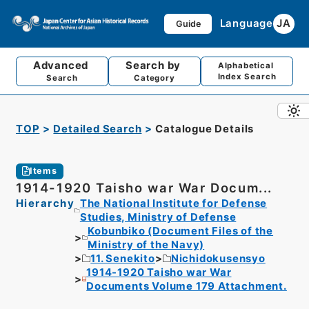
Language
JA
Guide
Advanced
Search by
Alphabetical
Index Search
Search
Category
TOP
Detailed Search
Catalogue Details
Items
1914-1920 Taisho war War Docum...
Hierarchy
The National Institute for Defense
Studies, Ministry of Defense
Kobunbiko (Document Files of the
Ministry of the Navy)
11. Senekito
Nichidokusensyo
1914-1920 Taisho war War
Documents Volume 179 Attachment.