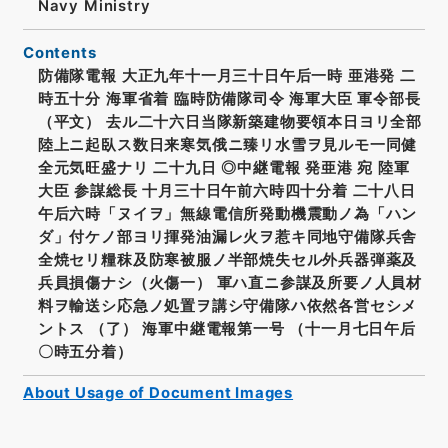
Navy Ministry
Contents
防備隊電報 大正九年十一月三十日午后一時 亜港発 二
時五十分 海軍省着 臨時防備隊司令 海軍大臣 軍令部長
（平文） 去ル二十六日当隊新築建物要領本日ヨリ全部
陸上ニ起臥ス数日来寒気俄ニ臻リ水雪ヲ見ルモ一同健
全元気旺盛ナリ 二十九日 ◎中継電報 発亜港 宛 陸軍
大臣 参謀総長 十月三十日午前六時四十分着 二十八日
午后六時「ヌイヲ」無線電信所発動機震動ノ為「ハン
ダ」付ケノ部ヨリ揮発油漏レ火ヲ惹キ同地守備隊兵舎
全焼セリ糧秣及防寒被服ノ半部焼失セル外兵器弾薬及
兵員損傷ナシ（火傷一） 軍ハ直ニ参謀及所要ノ人員材
料ヲ輸送シ応急ノ処置ヲ講シ守備隊ハ依然各営セシメ
ントス （了） 海軍中継電報第一号 （十一月七日午后
〇時五分着）
About Usage of Document Images