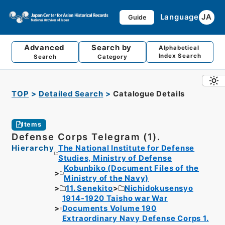
Language
JA
Guide
Advanced
Search by
Alphabetical
Index Search
Search
Category
TOP
Detailed Search
Catalogue Details
Items
Defense Corps Telegram (1).
Hierarchy
The National Institute for Defense
Studies, Ministry of Defense
Kobunbiko (Document Files of the
Ministry of the Navy)
11. Senekito
Nichidokusensyo
1914-1920 Taisho war War
Documents Volume 190
Extraordinary Navy Defense Corps 1.