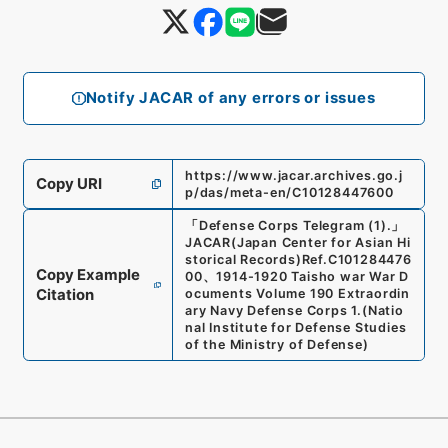
Notify JACAR of any errors or issues
https://www.jacar.archives.go.j
Copy URI
p/das/meta-en/C10128447600
「
Defense Corps Telegram (1).
」
JACAR(Japan Center for Asian Hi
storical Records)
Ref.
C101284476
Copy Example
00
、
1914-1920 Taisho war War D
Citation
ocuments Volume 190 Extraordin
ary Navy Defense Corps 1.
(
Natio
nal Institute for Defense Studies
of the Ministry of Defense
)