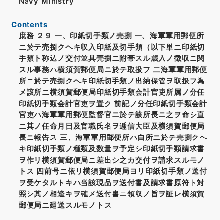
Navy Ministry
Contents
庶務 ２９ 一、印紙切手類ノ売捌 一、海軍軍用郵便所
ニ於テ売捌クヘキ収入印紙及切手類（以下単ニ印紙切
手類ト称込ノ交付並具売捌ニ附帯スル歳入ノ徴収ニ関
スル事務ハ横須賀郵便局ニ於テ取扱フ 二海軍軍用郵便
所ニ於テ売捌クヘキ印紙切手類ノ出納保管ヲ取扱フ為
メ該所ニ横須賀郵便局印紙切手類会計官吏所属ノ分任
印紙切手類会計官吏ヲ置ク 前記ノ分任印紙切手類会計
官吏ハ海軍軍用郵便監督官ニ於テ該所長ニ之ヲ命シ直
ニ其ノ任命月日及官職氏名ヲ逓信大臣及横須賀郵便局
長ニ報告ス 三、海軍軍用郵便所ハ自所ニ於テ売捌クヘ
キ印紙切手類ノ種類及数量ヲ予定シ印紙切手類請求書
ヲ作リ横須賀郵便局ニ差出シ之カ交付ヲ請求スルモノ
トス 四前号ニ依リ横須賀郵便局ヨリ印紙切手類ノ送付
ヲ受ケタルトキハ当該現品ヲ送付書及請求書原符ト対
照シ其ノ相逵キヲ確メ送付書ニ領収ノ旨ヲ証レ横須賀
郵便局ニ廻送スルモノトス