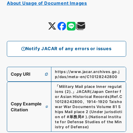
About Usage of Document Images
Notify JACAR of any errors or issues
https://www.jacar.archives.go.j
Copy URI
p/das/meta-en/C10128242800
「
Military Mail place Inner regulat
ions (2).
」
JACAR(Japan Center f
or Asian Historical Records)
Ref.
C
10128242800
、
1914-1920 Taisho
Copy Example
war War Documents Volume 81 S
Citation
hips Mail place 2 (Under jurisdicti
on of #単務局# ).
(
National Institu
te for Defense Studies of the Min
istry of Defense
)