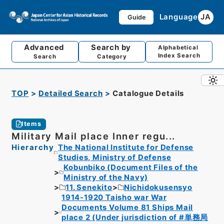
Language
JA
Guide
Advanced
Search by
Alphabetical
Index Search
Search
Category
TOP
Detailed Search
Catalogue Details
Items
Military Mail place Inner regu...
Hierarchy
The National Institute for Defense
Studies, Ministry of Defense
Kobunbiko (Document Files of the
Ministry of the Navy)
11. Senekito
Nichidokusensyo
1914-1920 Taisho war War
Documents Volume 81 Ships Mail
place 2 (Under jurisdiction of #単務局