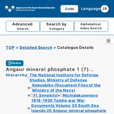
Language
JA
Guide
Advanced
Search by
Alphabetical
Index Search
Search
Category
TOP
Detailed Search
Catalogue Details
Items
Angaur mineral phosphate 1 (7)...
Hierarchy
The National Institute for Defense
Studies, Ministry of Defense
Kobunbiko (Document Files of the
Ministry of the Navy)
11. Senekito
Nichidokusensyo
1914-1920 Taisho war War
Documents Volume 35 South Sea
Islands 20 Angaur mineral phosphate