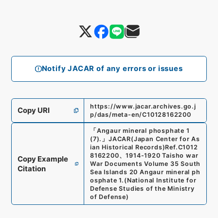
Notify JACAR of any errors or issues
https://www.jacar.archives.go.j
Copy URI
p/das/meta-en/C10128162200
「
Angaur mineral phosphate 1
(7).
」
JACAR(Japan Center for As
ian Historical Records)
Ref.
C1012
8162200
、
1914-1920 Taisho war
Copy Example
War Documents Volume 35 South
Citation
Sea Islands 20 Angaur mineral ph
osphate 1.
(
National Institute for
Defense Studies of the Ministry
of Defense
)