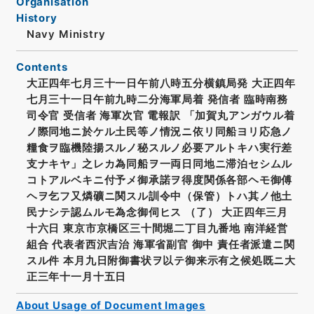
Organisation
History
Navy Ministry
Contents
大正四年七月三十一日午前八時五分横鎮局発 大正四年
七月三十一日午前九時二分海軍局着 発信者 臨時南務
司令官 受信者 海軍次官 電報訳 「加賀丸アンガウル着
ノ際同地ニ於ケル土民等ノ情況ニ依リ同船ヨリ応急ノ
糧食ヲ臨機陸揚スルノ秘スルノ必要アルトキハ実行差
支ナキヤ」之レカ為同船ヲ一両日同地ニ滞泊セシムル
コトアルベキニ付予メ御承諾ヲ得度関係各部ヘモ御傅
ヘヲ乞フ又燐礦ニ関スル訓令中（保管）トハ其ノ他土
民ナシテ認ムルモ為念御伺ヒス （了） 大正四年三月
十六日 東京市京橋区三十間堀二丁目九番地 南洋経営
組合 代表者西沢吉治 海軍省副官 御中 責任者派遣ニ関
スル件 本月九日附御書状ヲ以テ御来示有之候処既ニ大
正三年十一月十五日
About Usage of Document Images