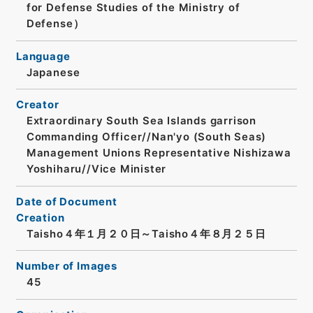
for Defense Studies of the Ministry of
Defense）
Language
Japanese
Creator
Extraordinary South Sea Islands garrison
Commanding Officer//Nan'yo (South Seas)
Management Unions Representative Nishizawa
Yoshiharu//Vice Minister
Date of Document
Creation
Taisho４年１月２０日～Taisho４年８月２５日
Number of Images
45