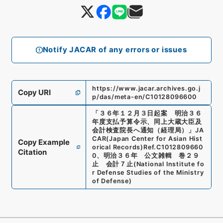
Notify JACAR of any errors or issues
https://www.jacar.archives.go.j
Copy URI
p/das/meta-en/C10128096600
「
３６年１２月３日起案 明治３６
年度支払予算令示、同上大蔵大臣及
会計検査院長へ通知（経理局）
」
JA
CAR(Japan Center for Asian Hist
Copy Example
orical Records)
Ref.
C1012809660
Citation
0
、
明治３６年 公文雑輯 巻２９
止 会計７止
(
National Institute fo
r Defense Studies of the Ministry
of Defense
)