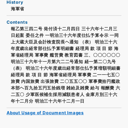
History
海軍省
Contents
報乙第三四二号 発付済十二月四日 三十六年十二月三
日起案 委任之件 一明治三十六年度仕払予算令示 一同
上大蔵大臣及会計検査院長ヘ通知 （表） 明治三十六
年度歳出経常部仕払予算明細書 経理局 款 項 目 節 海
軍省経理局 軍事費 艦営費 教育図書 三、〇〇〇〇〇〇
明治三十六年十一月第六二二号通知 経一第二〇九号
（表） 明治三十六年度歳出経常部仕払予算増額明細書
経理局 款 項 目 節 海軍省経理局 軍事費 二一一七五〇
旅費 内国旅費 出張旅費 二〇五五〇〇 軍事費拾円艦政
本部ヘ百九拾五円五拾銭増 雑給及雑費 給与 報酬費 六
二五〇 少軍医候補生採用減額患者人 金庫月別三十六
年十二月分 明治三十六年十二月一日
About Usage of Document Images