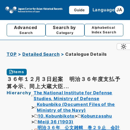
Language
JA
Guide
Advanced
Search by
Alphabetical
Index Search
Search
Category
TOP
Detailed Search
Catalogue Details
Items
３６年１２月３日起案 明治３６年度支払予
算令示、同上大蔵大臣...
Hierarchy
The National Institute for Defense
Studies, Ministry of Defense
Kobunbiko (Document Files of the
Ministry of the Navy)
10. Kobunbikoto
Kobunzasshu
Meiji 36 (1903)
明治３６年 公文雑輯 巻２９止 会計