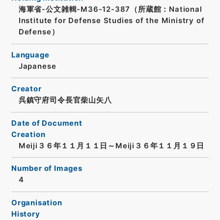
海軍省-公文雑輯-M36-12-387（所蔵館：National
Institute for Defense Studies of the Ministry of
Defense）
Language
Japanese
Creator
呉鎮守府司令長官柴山矢八
Date of Document
Creation
Meiji３６年１１月１１日～Meiji３６年１１月１９日
Number of Images
4
Organisation
History