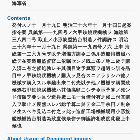
海軍省
Contents
発付スノ十一月十九日 明治三十六年十一月十四日起案
指令案 呉鎮第一一九四号ノ六甲鉄焼戻機械ヲ 海総第
三八四二号 取止メ小形旋盤拾台製造ノ件認許ス 明治
三十六年十一月十九日 呉鎮第一一九四号ノ六 上申 海
総第一二六九号ヲ以テ増備方訓令ニ係ル造船用機械ハ
総テ在英造船監督官ニ依嘱センメ既ニ条ノ地ニ於テ購
入済ニ有之候処孰レモ其価目途予算額ヲ超過シ訓令品
目中ノ甲鉄焼戻機械ノ購入ヲ見合スニアラサシバ他ノ
機械ヲ購入スル事難出来ニ付先以テ他ノ機械ヲ購賈致
候処右甲鉄焼戻機械ハ其価高額ニシテ令示予算ノ殆ン
ド倍額ヲ要シ且ツ造兵廠ニモ一台備付有之候ニ付其購
入ヲ取止メ度然スレバ総予算ニ於テ金二千余円ノ剰余
ヲ生スベキ見込ニ付之ヲ此テ造船工場機械場用小形旋
艦機械拾台製造為致度候条併テ御認許相成度此段上申
候也
About Usage of Document Images