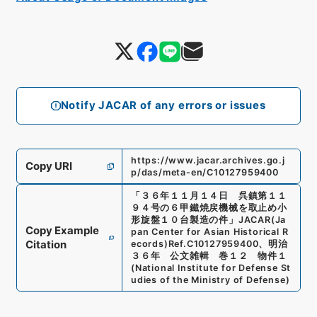
Notify JACAR of any errors or issues
https://www.jacar.archives.go.j
Copy URI
p/das/meta-en/C10127959400
「
３６年１１月１４日 呉鎮第１１
９４号の６甲鐵焼戻機械を取止め小
形旋盤１０台製造の件
」
JACAR(Ja
Copy Example
pan Center for Asian Historical R
Citation
ecords)
Ref.
C10127959400
、
明治
３６年 公文雑輯 巻１２ 物件１
(
National Institute for Defense St
udies of the Ministry of Defense
)