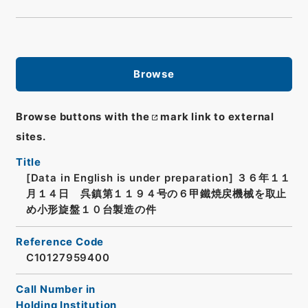
Browse
Browse buttons with the
mark link to external
sites.
Title
[Data in English is under preparation]
３６年１１
月１４日 呉鎮第１１９４号の６甲鐵焼戻機械を取止
め小形旋盤１０台製造の件
Reference Code
C10127959400
Call Number in
Holding Institution