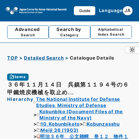
Language
JA
Guide
Advanced
Search by
Alphabetical
Index Search
Search
Category
TOP
Detailed Search
Catalogue Details
Items
３６年１１月１４日 呉鎮第１１９４号の６
甲鐵焼戻機械を取止め...
Hierarchy
The National Institute for Defense
Studies, Ministry of Defense
Kobunbiko (Document Files of the
Ministry of the Navy)
10. Kobunbikoto
Kobunzasshu
Meiji 36 (1903)
明治３６年 公文雑輯 巻１２ 物件１