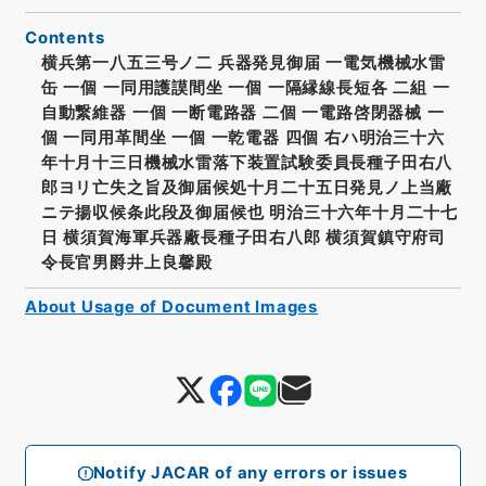
Contents
横兵第一八五三号ノ二 兵器発見御届 一電気機械水雷
缶 一個 一同用護謨間坐 一個 一隔縁線長短各 二組 一
自動繋維器 一個 一断電路器 二個 一電路啓閉器械 一
個 一同用革間坐 一個 一乾電器 四個 右ハ明治三十六
年十月十三日機械水雷落下装置試験委員長種子田右八
郎ヨリ亡失之旨及御届候処十月二十五日発見ノ上当廠
ニテ揚収候条此段及御届候也 明治三十六年十月二十七
日 横須賀海軍兵器廠長種子田右八郎 横須賀鎮守府司
令長官男爵井上良馨殿
About Usage of Document Images
Notify JACAR of any errors or issues