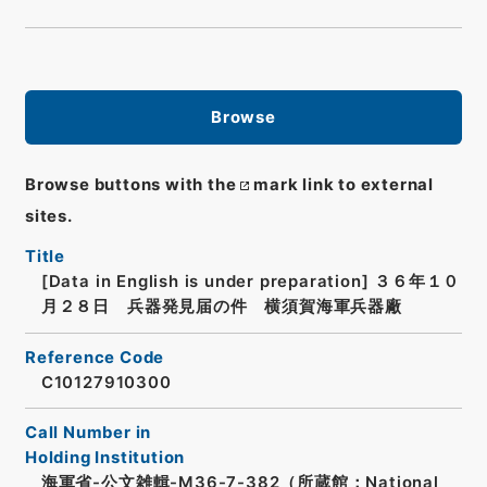
Browse
Browse buttons with the
mark link to external
sites.
Title
[Data in English is under preparation]
３６年１０
月２８日 兵器発見届の件 横須賀海軍兵器廠
Reference Code
C10127910300
Call Number in
Holding Institution
海軍省-公文雑輯-M36-7-382（所蔵館：National