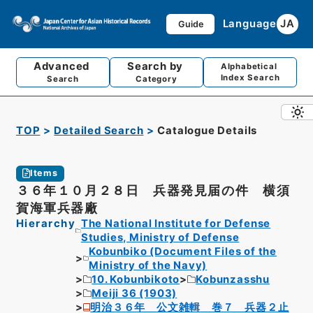
Language
JA
Guide
Advanced
Search by
Alphabetical
Index Search
Search
Category
TOP
Detailed Search
Catalogue Details
Items
３６年１０月２８日 兵器発見届の件 横須
賀海軍兵器廠
Hierarchy
The National Institute for Defense
Studies, Ministry of Defense
Kobunbiko (Document Files of the
Ministry of the Navy)
10. Kobunbikoto
Kobunzasshu
Meiji 36 (1903)
明治３６年 公文雑輯 巻７ 兵器２止