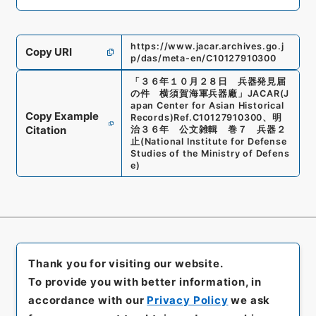
https://www.jacar.archives.go.j
Copy URI
p/das/meta-en/C10127910300
「
３６年１０月２８日 兵器発見届
の件 横須賀海軍兵器廠
」
JACAR(J
apan Center for Asian Historical
Copy Example
Records)
Ref.
C10127910300
、
明
Citation
治３６年 公文雑輯 巻７ 兵器２
止
(
National Institute for Defense
Studies of the Ministry of Defens
e
)
Thank you for visiting our website.
To provide you with better information, in
accordance with our
Privacy Policy
we ask