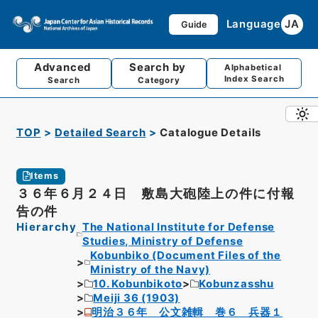
Language
JA
Guide
Advanced
Search by
Alphabetical
Index Search
Search
Category
TOP
Detailed Search
Catalogue Details
Items
３６年６月２４日 敷島大砲陸上の件に付報
告の件
Hierarchy
The National Institute for Defense
Studies, Ministry of Defense
Kobunbiko (Document Files of the
Ministry of the Navy)
10. Kobunbikoto
Kobunzasshu
Meiji 36 (1903)
明治３６年 公文雑輯 巻６ 兵器１