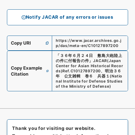
Notify JACAR of any errors or issues
https://www.jacar.archives.go.j
Copy URI
p/das/meta-en/C10127897200
「
３６年６月２４日 敷島大砲陸上
の件に付報告の件
」
JACAR(Japan
Center for Asian Historical Recor
Copy Example
ds)
Ref.
C10127897200
、
明治３６
Citation
年 公文雑輯 巻６ 兵器１
(
Natio
nal Institute for Defense Studies
of the Ministry of Defense
)
Thank you for visiting our website.