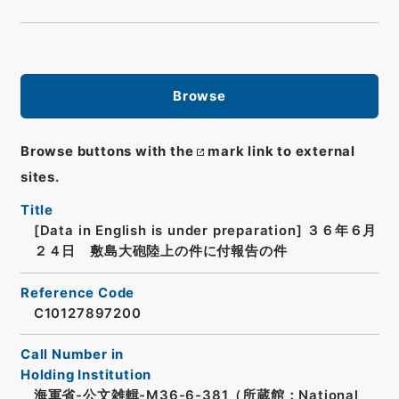
Browse
Browse buttons with the
mark link to external
sites.
Title
[Data in English is under preparation]
３６年６月
２４日 敷島大砲陸上の件に付報告の件
Reference Code
C10127897200
Call Number in
Holding Institution
海軍省-公文雑輯-M36-6-381（所蔵館：National