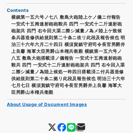
Contents
横鎮第一五六号ノ七八 敷島大砲陸上ケノ儀ニ付報告
一安式十五拇速射砲砲鞍共 四門 一安式十二斤速射砲
砲架共 四門 右今回大渠ニ際シ減量ノ為メ陸上ケ致候
条兵器造修供給規則第二十条ニ依リ此段及報告候也 明
治三十六年六月二十四日 横須賀鎮守府司令長官男爵井
上良馨 海軍大臣男爵山本権兵衛殿 横鎮第一五六号ノ
八五 敷島大砲搭載済ノ儀報告 一安式十五拇速射砲砲
鞍共 四門 一安式十二斤速射砲砲架共 四門 右今回入渠
ニ際シ減量ノ為陸上候処一昨四日搭載済ニ付兵器造修
供給規則第二十条ニ拠リ此段及報告候也 明治三十六年
七月七日 横須賀鎮守府司令長官男爵井上良馨 海軍大
臣男爵山本権兵衛殿
About Usage of Document Images