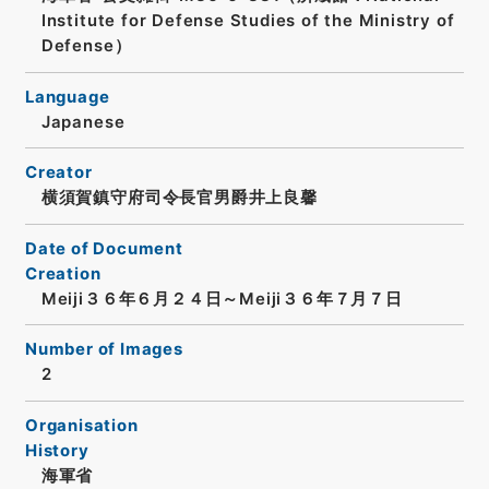
Institute for Defense Studies of the Ministry of
Defense）
Language
Japanese
Creator
横須賀鎮守府司令長官男爵井上良馨
Date of Document
Creation
Meiji３６年６月２４日～Meiji３６年７月７日
Number of Images
2
Organisation
History
海軍省