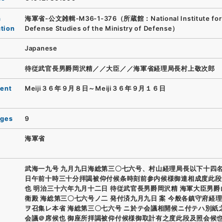
n
海軍省-公文雑輯-M36-1-376（所蔵館：National Institute for
ution
Defense Studies of the Ministry of Defense）
Japanese
待従武官長男爵岡沢精／／大臣／／海軍省経理局長村上敬次郎
ent
Meiji３６年９月８日～Meiji３６年９月１６日
ages
9
海軍省
武海一九号 九月九日海総第三〇七六号、村山経理局長以下十四
日午前十時三十分拝謁被仰付候条時刻前参内候様御達相成度此段
也 明治三十六年九月十二日 待従武官長男爵岡沢精 海軍大臣男
衛殿 海総第三〇七六号ノ二 発付済九月九日 案 今般各鎮守府経
ヲ召集レ本省 海総第三〇七六号 ニ於テ会議相開候ニ付テハ別紙
会議＠席候也 御座所拝謁被仰付候様御取計有之度此段及照会候也