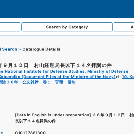
Search by
Category
A
d Search
Catalogue Details
年９月１２日 村山経理局長以下１４名拝謁の件
e National Institute for Defense Studies, Ministry of Defense
Kobunbiko (Document Files of the Ministry of the Navy)
10. K
明治３６年 公文雑輯 巻１ 官職 儀制
[Data in English is under preparation]
３６年９月１２日 村
長以下１４名拝謁の件
de
C10127861300