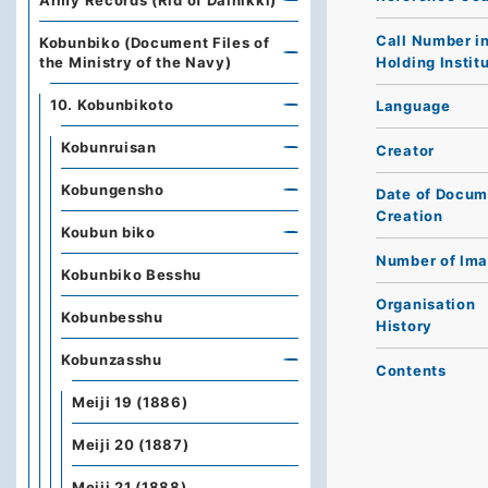
Army Records (Rid of Dainikki)
Call Number i
Kobunbiko (Document Files of
Holding Instit
the Ministry of the Navy)
10. Kobunbikoto
Language
Kobunruisan
Creator
Kobungensho
Date of Docum
Creation
Koubun biko
Number of Im
Kobunbiko Besshu
Organisation
Kobunbesshu
History
Kobunzasshu
Contents
Meiji 19 (1886)
Meiji 20 (1887)
Meiji 21 (1888)