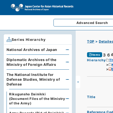
Advanced
Search
Series Hierarchy
TOP
Detaile
National Archives of Japan
３６
Items
Diplomatic Archives of the
Hierarchy
Th
Ministry of Foreign Affairs
The National Institute for
Defense Studies, Ministry of
Defense
Rikugunsho Dainikki
Title
(Document Files of the Ministry
of the Army)
Reference Co