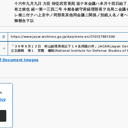
十六年九月九日 大臣 待従武官長宛 追テ本会議ハ本月十四日結
有之候也 経一第一三四二号 今般各鎮守府経理部長ヲ当局ニ会議
レ候ニ付テハ上京中ノ同部長其他同会議ニ関係ノ別紙人名ノ者ヘ
御都合ヲ以
https://www.jacar.archives.go.jp/das/meta-en/C10127861300
e
「
３６年９月１２日 村山経理局長以下１４名拝謁の件
」
JACAR(Japan Cent
公文雑輯 巻１ 官職 儀制
(
National Institute for Defense Studies of
of Document Images
h
icy