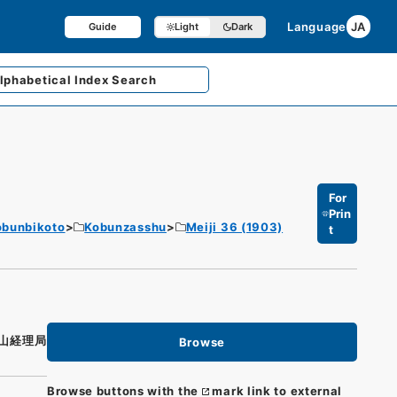
Language
JA
Guide
Light
Dark
lphabetical
Index Search
For
Prin
obunbikoto
Kobunzasshu
Meiji 36 (1903)
t
山経理局
Browse
Browse buttons with the
mark link to external