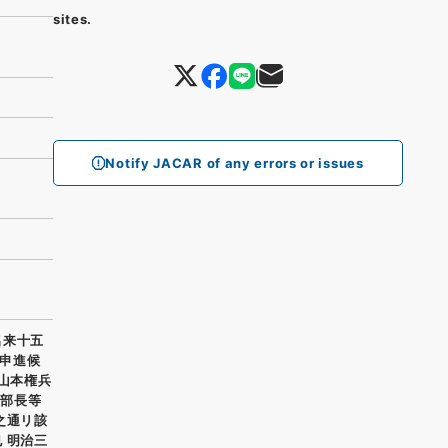
sites.
Notify JACAR of any errors or issues
名来十五
申進候
爵山本権兵
理部長等
之通リ該
 明治三