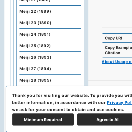
Meiji 22 (1889)
Meiji 23 (1890)
Meiji 24 (1891)
Copy URI
Meiji 25 (1892)
Copy Exampl
Citation
Meiji 26 (1893)
About Usage 
Meiji 27 (1894)
Meiji 28 (1895)
Meiji 29 (1896)
Thank you for visiting our website.
To provide you wit
better information, in accordance with our
Privacy Pol
Meiji 30 (1897)
we ask for your consent to obtain and use cookies.
Meiji 31 (1898)
Minimum Required
Agree to All
Meiji 32 (1899)