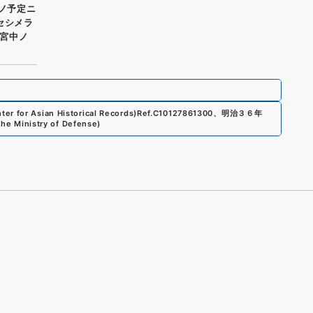
了ノ予定ニ
セシメラ
宮中ノ
er for Asian Historical Records)
Ref.
C10127861300
、
明治３６年
 the Ministry of Defense
)