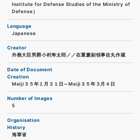
Institute for Defense Studies of the Ministry of
Defense）
Language
Japanese
Creator
外務大臣男爵小村寿太郎／／在重慶副領事佐丸作蔵
Date of Document
Creation
Meiji３５年１月３１日～Meiji３５年３月４日
Number of Images
5
Organisation
History
海軍省