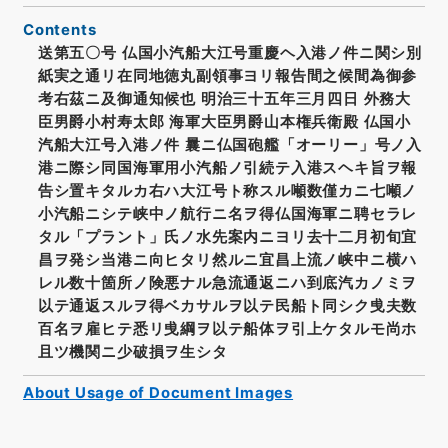
Contents
送第五〇号 仏国小汽船大江号重慶ヘ入港ノ件ニ関シ別
紙実之通リ在同地徳丸副領事ヨリ報告間之候間為御参
考右茲ニ及御通知候也 明治三十五年三月四日 外務大
臣男爵小村寿太郎 海軍大臣男爵山本権兵衛殿 仏国小
汽船大江号入港ノ件 曩ニ仏国砲艦「オーリー」号ノ入
港ニ際シ同国海軍用小汽船ノ引続テ入港スヘキ旨ヲ報
告シ置キタルカ右ハ大江号ト称スル噸数僅カニ七噸ノ
小汽船ニシテ峡中ノ航行ニ名ヲ得仏国海軍ニ聘セラレ
タル「プラント」氏ノ水先案内ニヨリ去十二月初旬宜
昌ヲ発シ当港ニ向ヒタリ然ルニ宜昌上流ノ峡中ニ横ハ
レル数十箇所ノ険悪ナル急流通返ニハ到底汽カノミヲ
以テ通返スルヲ得ベカサルヲ以テ民船ト同シク曵夫数
百名ヲ雇ヒテ悉リ曵綱ヲ以テ船体ヲ引上ケタルモ尚ホ
且ツ機関ニ少破損ヲ生シタ
About Usage of Document Images