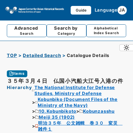
Language
JA
Guide
Advanced
Search by
Alphabetical
Index Search
Search
Category
TOP
Detailed Search
Catalogue Details
Items
３５年３月４日 仏国小汽船大江号入港の件
Hierarchy
The National Institute for Defense
Studies, Ministry of Defense
Kobunbiko (Document Files of the
Ministry of the Navy)
10. Kobunbikoto
Kobunzasshu
Meiji 35 (1902)
明治３５年 公文雑輯 巻３０ 変災
雑件１