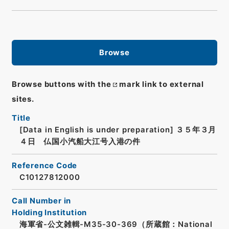
Browse
Browse buttons with the
mark link to external
sites.
Title
[Data in English is under preparation]
３５年３月
４日 仏国小汽船大江号入港の件
Reference Code
C10127812000
Call Number in
Holding Institution
海軍省-公文雑輯-M35-30-369（所蔵館：National