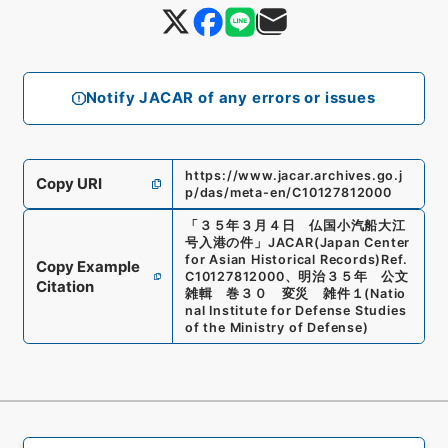
Notify JACAR of any errors or issues
https://www.jacar.archives.go.j
Copy URI
p/das/meta-en/C10127812000
「
３５年３月４日 仏国小汽船大江
号入港の件
」
JACAR(Japan Center
for Asian Historical Records)
Ref.
Copy Example
C10127812000
、
明治３５年 公文
Citation
雑輯 巻３０ 変災 雑件１
(
Natio
nal Institute for Defense Studies
of the Ministry of Defense
)