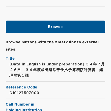
Browse
Browse buttons with the
mark link to external
sites.
Title
[Data in English is under preparation]
３４年７月
２６日 ３４年度歳出経常部仕払予算増額計算書 経
理局第１課
Reference Code
C10127597000
Call Number in
Holding Institution