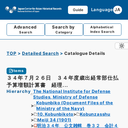
Language
JA
Guide
Advanced
Search by
Alphabetical
Index Search
Search
Category
TOP
Detailed Search
Catalogue Details
Items
３４年７月２６日 ３４年度歳出経常部仕払
予算増額計算書 経理...
Hierarchy
The National Institute for Defense
Studies, Ministry of Defense
Kobunbiko (Document Files of the
Ministry of the Navy)
10. Kobunbikoto
Kobunzasshu
Meiji 34 (1901)
明治３４年 公文雑輯 巻３２ 会計４