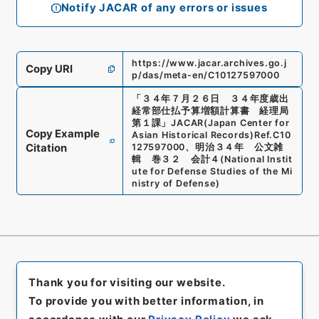
Notify JACAR of any errors or issues
https://www.jacar.archives.go.j
Copy URI
p/das/meta-en/C10127597000
「
３４年７月２６日 ３４年度歳出
経常部仕払予算増額計算書 経理局
第１課
」
JACAR(Japan Center for
Copy Example
Asian Historical Records)
Ref.
C10
Citation
127597000
、
明治３４年 公文雑
輯 巻３２ 会計４
(
National Instit
ute for Defense Studies of the Mi
nistry of Defense
)
Thank you for visiting our website.
To provide you with better information, in