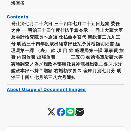
海軍省
Contents
発仕済七月二十六日 三十四年七月二十五日起案 委任
之件 一 明治三十四年度仕払予算令示 一 同上大蔵大臣
及会計検査院長ヘ通知 仕払命令官代 海総第二九九三
号 明治三十四年度歳出経常部仕払予算増額明細書 経
理局第一課 （表） 款 項 目 節 経理局第一課 軍事費 旅
費 内国旅費 出張旅費 一一一三五〇 御徳海軍炭礦水害
実地調査ノ為メ艦政本部嘱託員冲龍雄出張ニ要スル分
艦政本部ヘ持ニ増額 右増額ヲ要ス 金庫月別七月分 明
治三十四年七月第三八六号通知
About Usage of Document Images