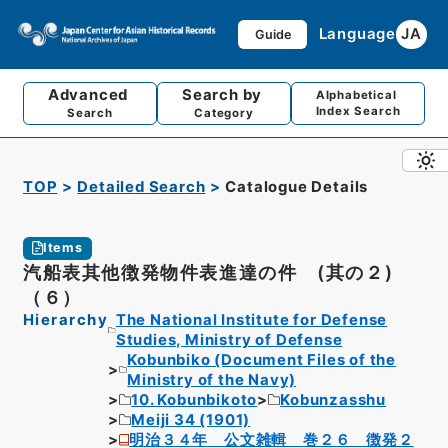
Language
JA
Guide
Advanced
Search by
Alphabetical
Index Search
Search
Category
TOP
Detailed Search
Catalogue Details
Items
汽船表其他徴発物件表進達の件 (其の２)
（６）
Hierarchy
The National Institute for Defense
Studies, Ministry of Defense
Kobunbiko (Document Files of the
Ministry of the Navy)
10. Kobunbikoto
Kobunzasshu
Meiji 34 (1901)
明治３４年 公文雑輯 巻２６ 徴発２