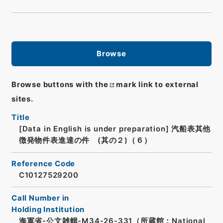
Browse
Browse buttons with the
mark link to external
sites.
Title
[Data in English is under preparation]
汽船表其他
徴発物件表進達の件 (其の２)（６）
Reference Code
C10127529200
Call Number in
Holding Institution
海軍省-公文雑輯-M34-26-331（所蔵館：National