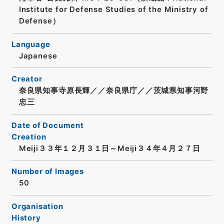
Institute for Defense Studies of the Ministry of
Defense）
Language
Japanese
Creator
奈良県知事寺原長輝／／奈良県庁／／茨城県知事河野
忠三
Date of Document
Creation
Meiji３３年１２月３１日～Meiji３４年４月２７日
Number of Images
50
Organisation
History