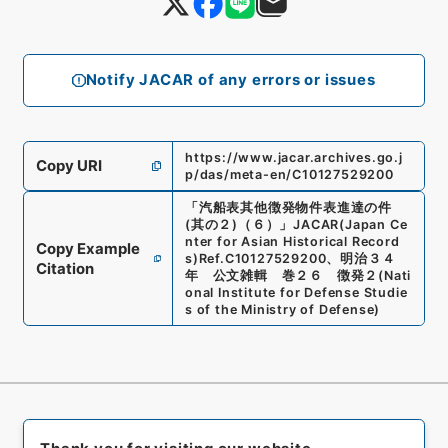
Notify JACAR of any errors or issues
https://www.jacar.archives.go.j
Copy URI
p/das/meta-en/C10127529200
「
汽船表其他徴発物件表進達の件
(其の２)（６）
」
JACAR(Japan Ce
nter for Asian Historical Record
Copy Example
s)
Ref.
C10127529200
、
明治３４
Citation
年 公文雑輯 巻２６ 徴発２
(
Nati
onal Institute for Defense Studie
s of the Ministry of Defense
)