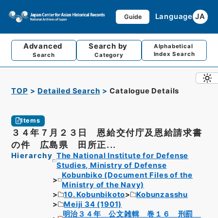
Language
JA
Guide
Advanced
Search by
Alphabetical
Index Search
Search
Category
TOP
Detailed Search
Catalogue Details
Items
３４年７月２３日 恩給交付庁及恩給請求書
の件 広島県 田所正...
Hierarchy
The National Institute for Defense
Studies, Ministry of Defense
Kobunbiko (Document Files of the
Ministry of the Navy)
10. Kobunbikoto
Kobunzasshu
Meiji 34 (1901)
明治３４年 公文雑輯 巻１６ 刑罰