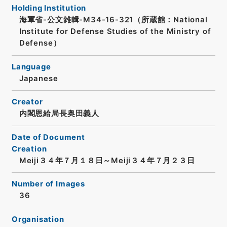
Holding Institution
海軍省-公文雑輯-M34-16-321（所蔵館：National
Institute for Defense Studies of the Ministry of
Defense）
Language
Japanese
Creator
内閣恩給局長奥田義人
Date of Document
Creation
Meiji３４年７月１８日～Meiji３４年７月２３日
Number of Images
36
Organisation