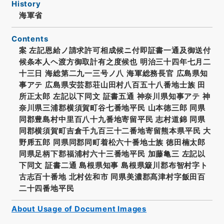
History
海軍省
Contents
案 左記恩給ノ請求許可相成候ニ付即証書一通及御送付
候条本人ヘ渡方御取計有之度候也 明治三十四年七月二
十三日 海総第二九一三号ノ八 海軍総務長官 広島県知
事アテ 広島県安芸郡荘山田村八百五十八番地士族 田
所正太郎 左記以下同文 証書五通 神奈川県知事アテ 神
奈川県三浦郡横須賀町谷七番地平民 山本徳三郎 同県
同郡豊島村中里百八十九番地寄留平民 志村道錦 同県
同郡横須賀町吉倉千九百三十二番地寄留熊本県平民 大
野乕五郎 同県同郡同町着松六十番地士族 徳田楠太郎
同県足柄下郡福浦村六十三番地平民 加藤亀三 左記以
下同文 証書二通 島根県知事 島根県簸川郡布智村字ト
古志百十番地 北村佐和市 同県美濃郡髙津村字飯田百
二十四番地平民
About Usage of Document Images