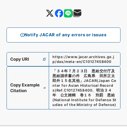
Notify JACAR of any errors or issues
https://www.jacar.archives.go.j
Copy URI
p/das/meta-en/C10127458400
「
３４年７月２３日 恩給交付庁及
恩給請求書の件 広島県 田所正太
郎外１５名其他
」
JACAR(Japan Ce
Copy Example
nter for Asian Historical Record
Citation
s)
Ref.
C10127458400
、
明治３４
年 公文雑輯 巻１６ 刑罰 恩給
(
National Institute for Defense St
udies of the Ministry of Defense
)