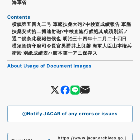
海軍省
Contents
横鎮第五四九二号 軍艦扶桑大砲?中検査成績報告 軍艦
扶桑安式拾二拇速射砲?中検査施行候処其成績別紙ノ
通ニ候条此段報告候也 明治三十四年十二月二十四日
横須賀鎮守府司令長官男爵井上良馨 海軍大臣山本権兵
衛殿 別紙成績表ハ艦本第一アニ保存ス
About Usage of Document Images
Notify JACAR of any errors or issues
https://www.jacar.archives.go.j