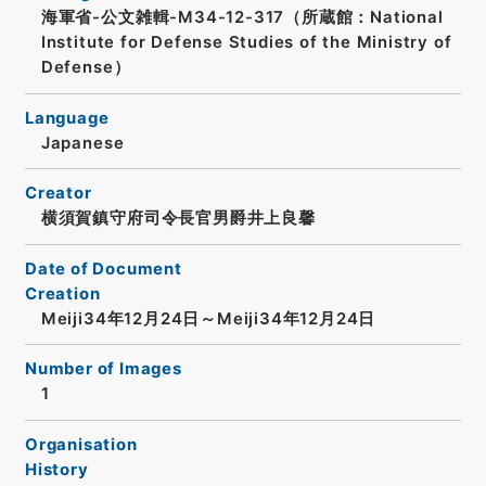
海軍省-公文雑輯-M34-12-317（所蔵館：National
Institute for Defense Studies of the Ministry of
Defense）
Language
Japanese
Creator
横須賀鎮守府司令長官男爵井上良馨
Date of Document
Creation
Meiji34年12月24日～Meiji34年12月24日
Number of Images
1
Organisation
History