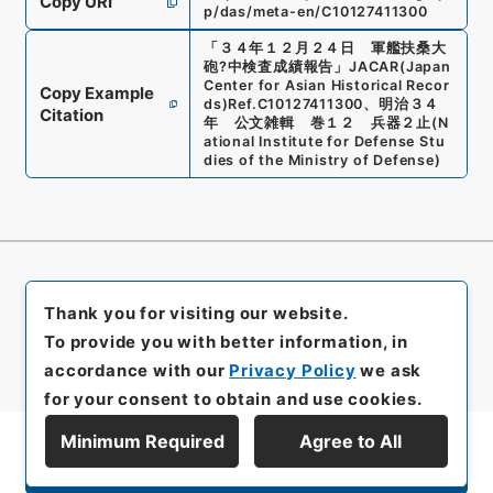
Copy URI
p/das/meta-en/C10127411300
「
３４年１２月２４日 軍艦扶桑大
砲?中検査成績報告
」
JACAR(Japan
Center for Asian Historical Recor
Copy Example
ds)
Ref.
C10127411300
、
明治３４
Citation
年 公文雑輯 巻１２ 兵器２止
(
N
ational Institute for Defense Stu
dies of the Ministry of Defense
)
Thank you for visiting our website.
To provide you with better information, in
accordance with our
Privacy Policy
we ask
for your consent to obtain and use cookies.
Minimum Required
Agree to All
Display Series Hierarchy