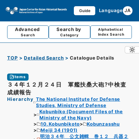
Language
JA
Guide
Advanced
Search by
Alphabetical
Index Search
Search
Category
TOP
Detailed Search
Catalogue Details
Items
３４年１２月２４日 軍艦扶桑大砲?中検査
成績報告
Hierarchy
The National Institute for Defense
Studies, Ministry of Defense
Kobunbiko (Document Files of the
Ministry of the Navy)
10. Kobunbikoto
Kobunzasshu
Meiji 34 (1901)
明治３４年 公文雑輯 巻１２ 兵器２