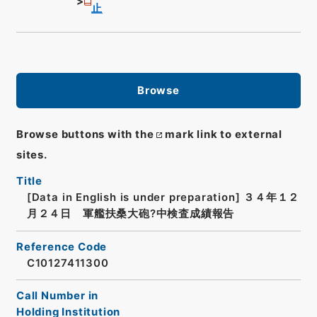
止
Browse
Browse buttons with the
mark link to external
sites.
Title
[Data in English is under preparation]
３４年１２
月２４日 軍艦扶桑大砲?中検査成績報告
Reference Code
C10127411300
Call Number in
Holding Institution