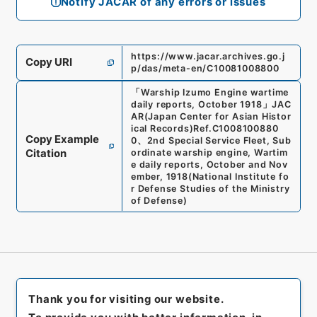
Notify JACAR of any errors or issues
https://www.jacar.archives.go.j
Copy URI
p/das/meta-en/C10081008800
「
Warship Izumo Engine wartime
daily reports, October 1918
」
JAC
AR(Japan Center for Asian Histor
ical Records)
Ref.
C1008100880
Copy Example
0
、
2nd Special Service Fleet, Sub
Citation
ordinate warship engine, Wartim
e daily reports, October and Nov
ember, 1918
(
National Institute fo
r Defense Studies of the Ministry
of Defense
)
Thank you for visiting our website.