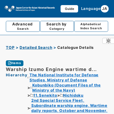
Language
JA
Guide
Advanced
Search by
Alphabetical
Index Search
Search
Category
TOP
Detailed Search
Catalogue Details
Items
Warship Izumo Engine wartime d...
Hierarchy
The National Institute for Defense
Studies, Ministry of Defense
Kobunbiko (Document Files of the
Ministry of the Navy)
11. Senekito
Nichidoku
2nd Special Service Fleet,
Subordinate warship engine, Wartime
daily reports, October and November,