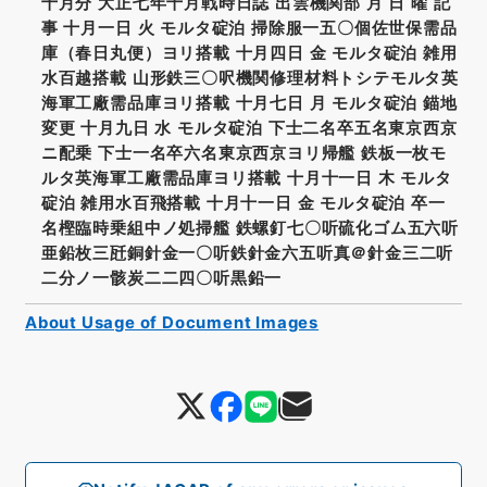
十月分 大正七年十月戦時日誌 出雲機関部 月 日 曜 記
事 十月一日 火 モルタ碇泊 掃除服一五〇個佐世保需品
庫（春日丸便）ヨリ搭載 十月四日 金 モルタ碇泊 雑用
水百越搭載 山形鉄三〇呎機関修理材料トシテモルタ英
海軍工廠需品庫ヨリ搭載 十月七日 月 モルタ碇泊 錨地
変更 十月九日 水 モルタ碇泊 下士二名卒五名東京西京
ニ配乗 下士一名卒六名東京西京ヨリ帰艦 鉄板一枚モ
ルタ英海軍工廠需品庫ヨリ搭載 十月十一日 木 モルタ
碇泊 雑用水百飛搭載 十月十一日 金 モルタ碇泊 卒一
名樫臨時乗組中ノ処掃艦 鉄螺釘七〇听硫化ゴム五六听
亜鉛枚三瓩銅針金一〇听鉄針金六五听真＠針金三二听
二分ノ一骸炭二二四〇听黒鉛一
About Usage of Document Images