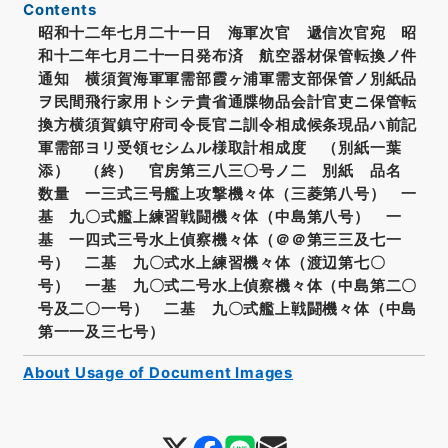
Contents
昭和十二年七月二十一日 海軍次官 遞信次官宛 昭
和十二年七月二十一日発布済 航空器材保管転換ノ件
通知 横須賀海軍軍需部霞ヶ浦軍需支部保管ノ別紙品
ヲ民間飛行家用トシテ貴省通牒物品会計官吏ニ保管転
換方横須賀鎮守府司令長官ニ訓令相成候条現品ハ前記
軍需部ヨリ受領セシムル様取計相成度 （別紙一葉
添） （終） 官房第三八三〇号ノ二 別紙 品名
数量 一三式三号艦上攻撃機々体（三菱第八号） 一
基 九〇式艦上練習戦闘機々体（中島第八号） 一
基 一四式三号水上偵察機々体（＠＠第三三及七一
号） 二基 九〇式水上練習機々体（渡辺第七〇
号） 一基 九〇式二号水上偵察機々体（中島第二〇
号及二〇一号） 二基 九〇式艦上戦闘機々体（中島
第一一及三七号）
About Usage of Document Images