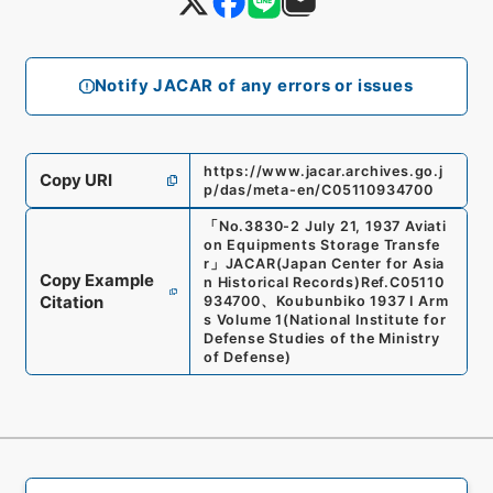
Notify JACAR of any errors or issues
https://www.jacar.archives.go.j
Copy URI
p/das/meta-en/C05110934700
「
No.3830-2 July 21, 1937 Aviati
on Equipments Storage Transfe
r
」
JACAR(Japan Center for Asia
Copy Example
n Historical Records)
Ref.
C05110
Citation
934700
、
Koubunbiko 1937 I Arm
s Volume 1
(
National Institute for
Defense Studies of the Ministry
of Defense
)