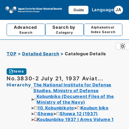
Language
JA
Guide
Advanced
Search by
Alphabetical
Index Search
Search
Category
TOP
Detailed Search
Catalogue Details
Items
No.3830-2 July 21, 1937 Aviat...
Hierarchy
The National Institute for Defense
Studies, Ministry of Defense
Kobunbiko (Document Files of the
Ministry of the Navy)
10. Kobunbikoto
Koubun biko
Showa
Showa 12 (1937)
Koubunbiko 1937 I Arms Volume 1