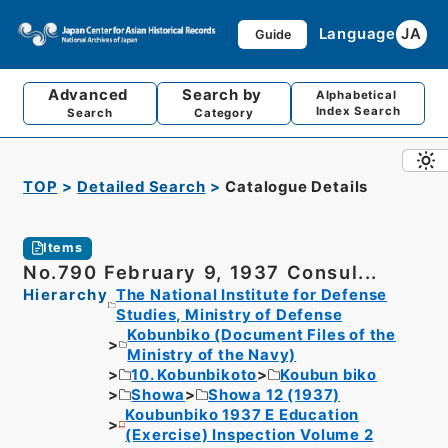
Language
JA
Guide
Advanced
Search by
Alphabetical
Index Search
Search
Category
TOP
Detailed Search
Catalogue Details
Items
No.790 February 9, 1937 Consul...
Hierarchy
The National Institute for Defense
Studies, Ministry of Defense
Kobunbiko (Document Files of the
Ministry of the Navy)
10. Kobunbikoto
Koubun biko
Showa
Showa 12 (1937)
Koubunbiko 1937 E Education
(Exercise) Inspection Volume 2