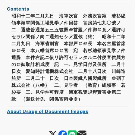
Contents
昭和十二年二月九日 海軍次官 外務次官宛 若杉總
領事海軍関係工場見学ノ件回答 官房第七九〇號ノ
二 通總普通第五三五號照＠首題ノ件御＠意ノ通許可
セラレ関係ノ向ニ通知セシメ置候（終） 昭和十二年
二月九日 海軍省副官 本部戸＠＠長 本名古屋首席
＠＠長 本八幡首席＠＠官 宛 若杉總領事見学ノ件
通牒 本件右記ニ依リ許可セラレタルニ付便宜供與方
の＠御取計相成度 記 一、見学日付及個所 二月十
日次 愛知時計電機株式会社 二月十八日次 川崎造
舩所 二月二十一日次 日本製鐵八幡製鐵所 ＠硝子
株式会社（八幡） 二、見学者 （教育）總領事 若
杉要 三、見学件可程度 海軍観覽規程實害＠第三
款 （寫送付先 関係寄附＠＠）
About Usage of Document Images