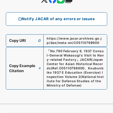
Notify JACAR of any errors or issues
https://www.jacar.archives.go.j
Copy URI
p/das/meta-en/C05110798900
「
No.790 February 9, 1937 Consu
l-General Wakasugi's Visit to Nav
y-related Factory
」
JACAR(Japan
Center for Asian Historical Recor
Copy Example
ds)
Ref.
C05110798900
、
Koubunb
Citation
iko 1937 E Education (Exercise) I
nspection Volume 2
(
National Inst
itute for Defense Studies of the
Ministry of Defense
)