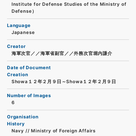
Institute for Defense Studies of the Ministry of
Defense）
Language
Japanese
Creator
海軍次官／／海軍省副官／／外務次官堀内謙介
Date of Document
Creation
Showa１２年２月９日～Showa１２年２月９日
Number of Images
6
Organisation
History
Navy // Ministry of Foreign Affairs