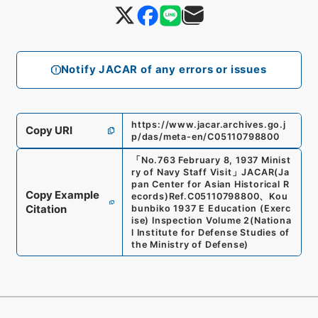
Notify JACAR of any errors or issues
https://www.jacar.archives.go.j
Copy URI
p/das/meta-en/C05110798800
「
No.763 February 8, 1937 Minist
ry of Navy Staff Visit
」
JACAR(Ja
pan Center for Asian Historical R
Copy Example
ecords)
Ref.
C05110798800
、
Kou
Citation
bunbiko 1937 E Education (Exerc
ise) Inspection Volume 2
(
Nationa
l Institute for Defense Studies of
the Ministry of Defense
)