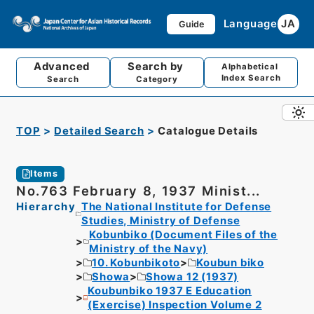
Language
JA
Guide
Advanced
Search by
Alphabetical
Index Search
Search
Category
TOP
Detailed Search
Catalogue Details
Items
No.763 February 8, 1937 Minist...
Hierarchy
The National Institute for Defense
Studies, Ministry of Defense
Kobunbiko (Document Files of the
Ministry of the Navy)
10. Kobunbikoto
Koubun biko
Showa
Showa 12 (1937)
Koubunbiko 1937 E Education
(Exercise) Inspection Volume 2