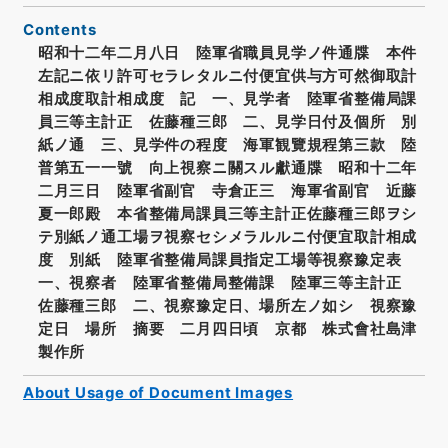
Contents
昭和十二年二月八日 陸軍省職員見学ノ件通牒 本件
左記ニ依リ許可セラレタルニ付便宜供与方可然御取計
相成度取計相成度 記 一、見学者 陸軍省整備局課
員三等主計正 佐藤種三郎 二、見学日付及個所 別
紙ノ通 三、見学件の程度 海軍観覽規程第三款 陸
普第五一一號 向上視察ニ關スル獻通牒 昭和十二年
二月三日 陸軍省副官 寺倉正三 海軍省副官 近藤
夏一郎殿 本省整備局課員三等主計正佐藤種三郎ヲシ
テ別紙ノ通工場ヲ視察セシメラルルニ付便宜取計相成
度 別紙 陸軍省整備局課員指定工場等視察豫定表
一、視察者 陸軍省整備局整備課 陸軍三等主計正
佐藤種三郎 二、視察豫定日、場所左ノ如シ 視察豫
定日 場所 摘要 二月四日頃 京都 株式會社島津
製作所
About Usage of Document Images