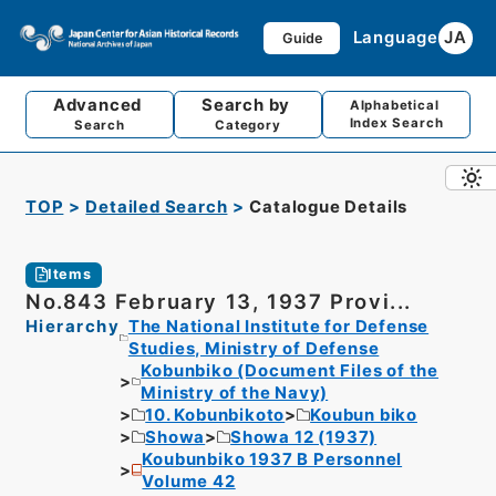
Language
JA
Guide
Advanced
Search by
Alphabetical
Index Search
Search
Category
TOP
Detailed Search
Catalogue Details
Items
No.843 February 13, 1937 Provi...
Hierarchy
The National Institute for Defense
Studies, Ministry of Defense
Kobunbiko (Document Files of the
Ministry of the Navy)
10. Kobunbikoto
Koubun biko
Showa
Showa 12 (1937)
Koubunbiko 1937 B Personnel
Volume 42