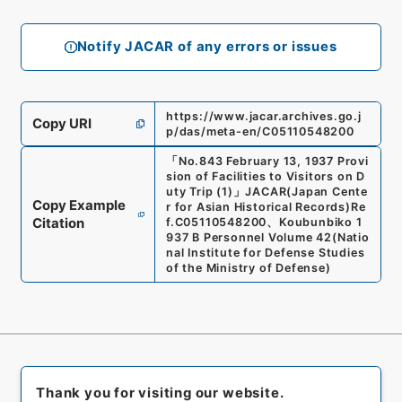
Notify JACAR of any errors or issues
https://www.jacar.archives.go.j
Copy URI
p/das/meta-en/C05110548200
「
No.843 February 13, 1937 Provi
sion of Facilities to Visitors on D
uty Trip (1)
」
JACAR(Japan Cente
Copy Example
r for Asian Historical Records)
Re
Citation
f.
C05110548200
、
Koubunbiko 1
937 B Personnel Volume 42
(
Natio
nal Institute for Defense Studies
of the Ministry of Defense
)
Thank you for visiting our website.