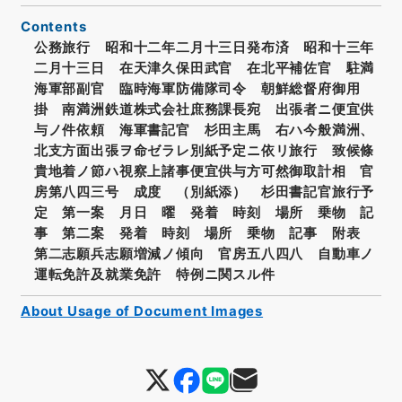
Contents
公務旅行 昭和十二年二月十三日発布済 昭和十三年
二月十三日 在天津久保田武官 在北平補佐官 駐満
海軍部副官 臨時海軍防備隊司令 朝鮮総督府御用
掛 南満洲鉄道株式会社庶務課長宛 出張者ニ便宜供
与ノ件依頼 海軍書記官 杉田主馬 右ハ今般満洲、
北支方面出張ヲ命ゼラレ別紙予定ニ依リ旅行 致候條
貴地着ノ節ハ視察上諸事便宜供与方可然御取計相 官
房第八四三号 成度 （別紙添） 杉田書記官旅行予
定 第一案 月日 曜 発着 時刻 場所 乗物 記
事 第二案 発着 時刻 場所 乗物 記事 附表
第二志願兵志願増減ノ傾向 官房五八四八 自動車ノ
運転免許及就業免許 特例ニ関スル件
About Usage of Document Images