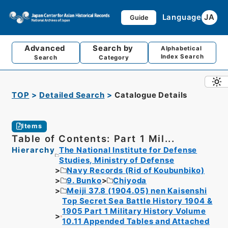
Language
JA
Guide
Advanced
Search by
Alphabetical
Index Search
Search
Category
TOP
Detailed Search
Catalogue Details
Items
Table of Contents: Part 1 Mil...
Hierarchy
The National Institute for Defense
Studies, Ministry of Defense
Navy Records (Rid of Koubunbiko)
9. Bunko
Chiyoda
Meiji 37.8 (1904.05) nen Kaisenshi
Top Secret Sea Battle History 1904 &
1905 Part 1 Military History Volume
10.11 Appended Tables and Attached