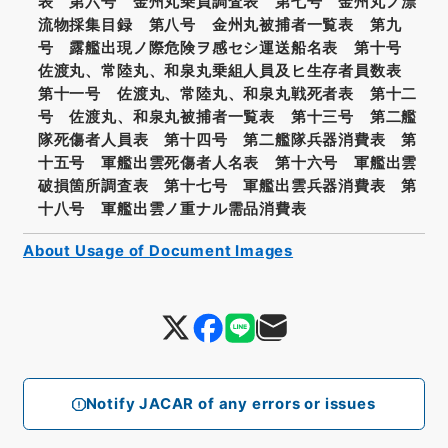
表 第六号 金州丸乗員調査表 第七号 金州丸ノ漂
流物採集目録 第八号 金州丸被捕者一覧表 第九
号 露艦出現ノ際危険ヲ感セシ運送船名表 第十号
佐渡丸、常陸丸、和泉丸乗組人員及ヒ生存者員数表
第十一号 佐渡丸、常陸丸、和泉丸戦死者表 第十二
号 佐渡丸、和泉丸被捕者一覧表 第十三号 第二艦
隊死傷者人員表 第十四号 第二艦隊兵器消費表 第
十五号 軍艦出雲死傷者人名表 第十六号 軍艦出雲
破損箇所調査表 第十七号 軍艦出雲兵器消費表 第
十八号 軍艦出雲ノ重ナル需品消費表
About Usage of Document Images
Notify JACAR of any errors or issues