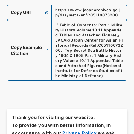
https://www.jacar.archives.go.j
Copy URI
p/das/meta-en/C05110073200
「
Table of Contents: Part 1 Milita
ry History Volume 10.11 Appende
d Tables and Attached Figures
」
JACAR(Japan Center for Asian Hi
storical Records)
Ref.
C051100732
Copy Example
00
、
Top Secret Sea Battle Histor
Citation
y 1904 & 1905 Part 1 Military Hist
ory Volume 10.11 Appended Table
s and Attached Figures
(
National
Institute for Defense Studies of t
he Ministry of Defense
)
Thank you for visiting our website.
To provide you with better information, in
accordance with our
Privacy Policy
we ask