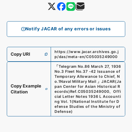
Notify JACAR of any errors or issues
https://www.jacar.archives.go.j
Copy URI
p/das/meta-en/C05035249000
「
Telegram No.86 March 27, 1936
No.3 Fleet No.37 -42 Issuance of
Temporary Allowance to Chief, N
o.1Naval Military Mail
」
JACAR(Ja
Copy Example
pan Center for Asian Historical R
Citation
ecords)
Ref.
C05035249000
、
Offi
cial Letter Notes 1936 L Accounti
ng Vol. 1
(
National Institute for D
efense Studies of the Ministry of
Defense
)