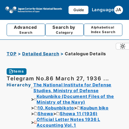
Language
JA
Guide
Advanced
Search by
Alphabetical
Index Search
Search
Category
TOP
Detailed Search
Catalogue Details
Items
Telegram No.86 March 27, 1936 ...
Hierarchy
The National Institute for Defense
Studies, Ministry of Defense
Kobunbiko (Document Files of the
Ministry of the Navy)
10. Kobunbikoto
Koubun biko
Showa
Showa 11 (1936)
Official Letter Notes 1936 L
Accounting Vol. 1