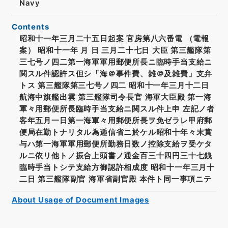
Navy
Contents
昭和十一年三月二十五日起案 官房第八六番電 （電報
案） 昭和十一年 月 日 三月二十七日 大臣 第三艦隊第
三七号ノ四二第一海軍軍用郵便所長ニ臨時手当支給ニ
関スル件認許ス但シ「海＠事件費、雑＠及雑費」支弁
トス 第三艦隊第三七号ノ四二 昭和十一年三月十二日
航海中旗艦出雲 第三艦隊司令長官 海軍大臣殿 第一海
軍々用郵便所長臨時手当支給ニ関スル件上申 左記ノ者
客年五月一日第一海軍々用郵便所長ヲ免ゼラレ甲府郵
便局在勤トナリタル為逓信省ニ於ケル昭和十年々末賞
与ハ第一海軍軍用郵便所勤務日数ノ控除支給ヲ受ケタ
ルニ依リ他トノ振合上頭書ノ通金百三十四円三十七銭
臨時手当トシテ支給方御認許相成度 昭和十一年三月十
二日 第三艦隊副官 海軍省副官殿 本件ト同一事項ニテ
About Usage of Document Images