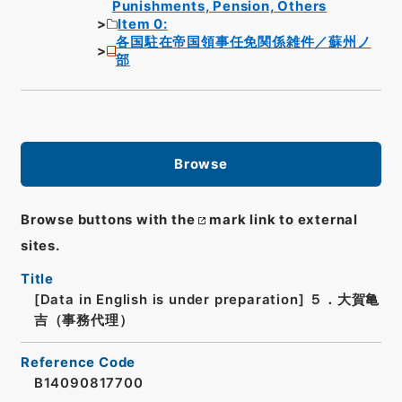
Punishments, Pension, Others
Item 0:
各国駐在帝国領事任免関係雑件／蘇州ノ
部
Browse
Browse buttons with the
mark link to external
sites.
Title
[Data in English is under preparation]
５．大賀亀
吉（事務代理）
Reference Code
B14090817700