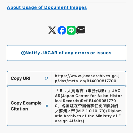
About Usage of Document Images
Notify JACAR of any errors or issues
https://www.jacar.archives.go.j
Copy URI
p/das/meta-en/B14090817700
「
５．大賀亀吉（事務代理）
」
JAC
AR(Japan Center for Asian Histor
ical Records)
Ref.
B1409081770
Copy Example
0
、
各国駐在帝国領事任免関係雑件
Citation
／蘇州ノ部
(
M.2.1.0.10-79
)
(
Diplom
atic Archives of the Ministry of F
oreign Affairs
)