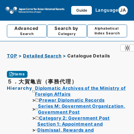
Language
JA
Guide
Advanced
Search by
Alphabetical
Index Search
Search
Category
TOP
Detailed Search
Catalogue Details
Items
５．大賀亀吉（事務代理）
Hierarchy
Diplomatic Archives of the Ministry of
Foreign Affairs
Prewar Diplomatic Records
Series M: Government Organization,
Government Post
Category 2: Government Post
Section 1: Appointment and
Dismissal, Rewards and