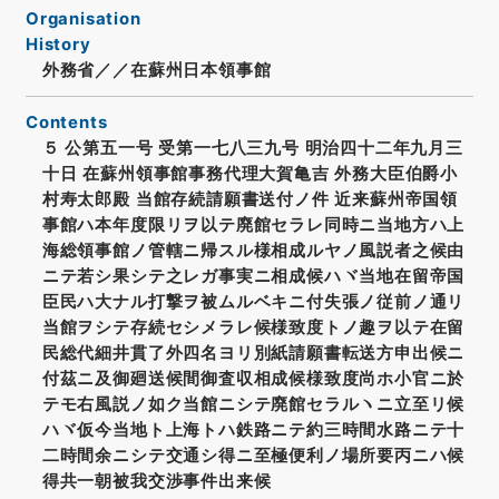
Organisation
History
外務省／／在蘇州日本領事館
Contents
５ 公第五一号 受第一七八三九号 明治四十二年九月三
十日 在蘇州領事館事務代理大賀亀吉 外務大臣伯爵小
村寿太郎殿 当館存続請願書送付ノ件 近来蘇州帝国領
事館ハ本年度限リヲ以テ廃館セラレ同時ニ当地方ハ上
海総領事館ノ管轄ニ帰スル様相成ルヤノ風説者之候由
ニテ若シ果シテ之レガ事実ニ相成候ハヾ当地在留帝国
臣民ハ大ナル打撃ヲ被ムルベキニ付失張ノ従前ノ通リ
当館ヲシテ存続セシメラレ候様致度トノ趣ヲ以テ在留
民総代細井貫了外四名ヨリ別紙請願書転送方申出候ニ
付茲ニ及御廻送候間御査収相成候様致度尚ホ小官ニ於
テモ右風説ノ如ク当館ニシテ廃館セラルヽニ立至リ候
ハヾ仮今当地ト上海トハ鉄路ニテ約三時間水路ニテ十
二時間余ニシテ交通シ得ニ至極便利ノ場所要丙ニハ候
得共一朝被我交渉事件出来候