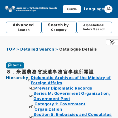
Language
JA
Guide
Advanced
Search by
Alphabetical
Index Search
Search
Category
TOP
Detailed Search
Catalogue Details
Items
８．米国農務省派遣事務官事務所開設
Hierarchy
Diplomatic Archives of the Ministry of
Foreign Affairs
Prewar Diplomatic Records
Series M: Government Organization,
Government Post
Category 1: Government
Organization
Section 5: Embassies and Consulates