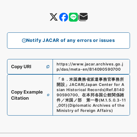
Notify JACAR of any errors or issues
https://www.jacar.archives.go.j
Copy URI
p/das/meta-en/B14090590700
「
８．米国農務省派遣事務官事務所
開設
」
JACAR(Japan Center for A
sian Historical Records)
Ref.
B140
Copy Example
90590700
、
在本邦各国公館関係雑
Citation
件／米国ノ部 第一巻
(
M.1.5.0.3-11
_001
)
(
Diplomatic Archives of the
Ministry of Foreign Affairs
)