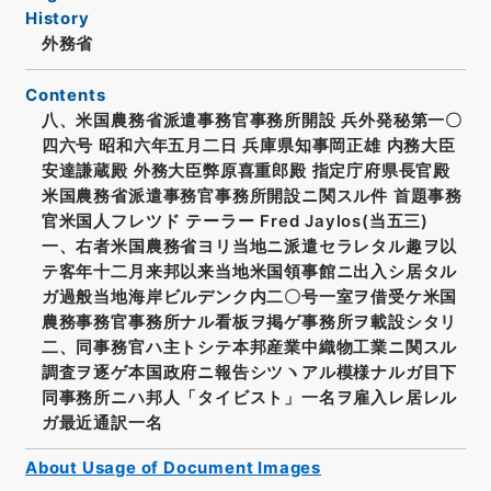
History
外務省
Contents
八、米国農務省派遣事務官事務所開設 兵外発秘第一〇
四六号 昭和六年五月二日 兵庫県知事岡正雄 内務大臣
安達謙蔵殿 外務大臣弊原喜重郎殿 指定庁府県長官殿
米国農務省派遣事務官事務所開設ニ関スル件 首題事務
官米国人フレツド テーラー Fred Jaylos(当五三)
一、右者米国農務省ヨリ当地ニ派遣セラレタル趣ヲ以
テ客年十二月来邦以来当地米国領事館ニ出入シ居タル
ガ過般当地海岸ビルデンク内二〇号一室ヲ借受ケ米国
農務事務官事務所ナル看板ヲ掲ゲ事務所ヲ載設シタリ
二、同事務官ハ主トシテ本邦産業中織物工業ニ関スル
調査ヲ逐ゲ本国政府ニ報告シツヽアル模様ナルガ目下
同事務所ニハ邦人「タイビスト」一名ヲ雇入レ居レル
ガ最近通訳一名
About Usage of Document Images