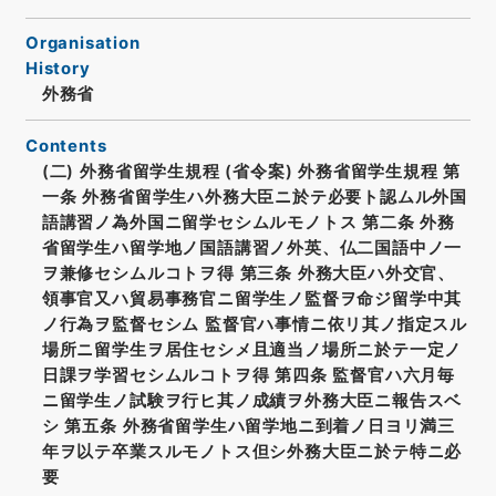
Organisation
History
外務省
Contents
(二) 外務省留学生規程 (省令案) 外務省留学生規程 第
一条 外務省留学生ハ外務大臣ニ於テ必要ト認ムル外国
語講習ノ為外国ニ留学セシムルモノトス 第二条 外務
省留学生ハ留学地ノ国語講習ノ外英、仏二国語中ノ一
ヲ兼修セシムルコトヲ得 第三条 外務大臣ハ外交官、
領事官又ハ貿易事務官ニ留学生ノ監督ヲ命ジ留学中其
ノ行為ヲ監督セシム 監督官ハ事情ニ依リ其ノ指定スル
場所ニ留学生ヲ居住セシメ且適当ノ場所ニ於テ一定ノ
日課ヲ学習セシムルコトヲ得 第四条 監督官ハ六月毎
ニ留学生ノ試験ヲ行ヒ其ノ成績ヲ外務大臣ニ報告スベ
シ 第五条 外務省留学生ハ留学地ニ到着ノ日ヨリ満三
年ヲ以テ卒業スルモノトス但シ外務大臣ニ於テ特ニ必
要