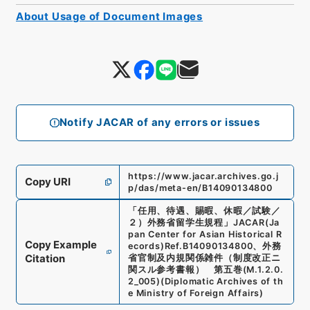
About Usage of Document Images
Notify JACAR of any errors or issues
https://www.jacar.archives.go.j
Copy URI
p/das/meta-en/B14090134800
「
任用、待遇、賜暇、休暇／試験／
２）外務省留学生規程
」
JACAR(Ja
pan Center for Asian Historical R
Copy Example
ecords)
Ref.
B14090134800
、
外務
Citation
省官制及内規関係雑件（制度改正ニ
関スル参考書報） 第五巻
(
M.1.2.0.
2_005
)
(
Diplomatic Archives of th
e Ministry of Foreign Affairs
)