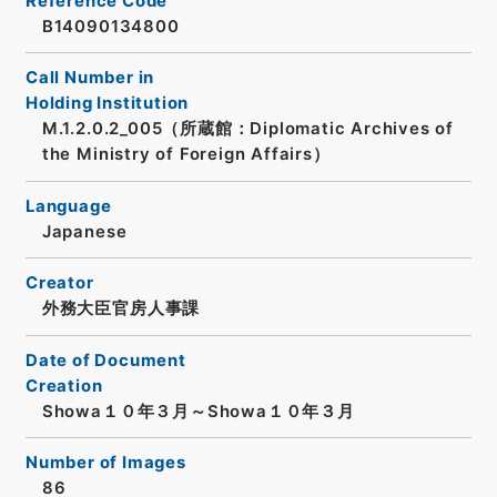
Reference Code
B14090134800
Call Number in
Holding Institution
M.1.2.0.2_005（所蔵館：Diplomatic Archives of
the Ministry of Foreign Affairs）
Language
Japanese
Creator
外務大臣官房人事課
Date of Document
Creation
Showa１０年３月～Showa１０年３月
Number of Images
86