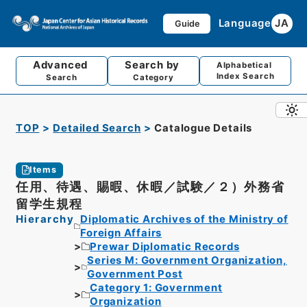
Language
JA
Guide
Advanced
Search by
Alphabetical
Index Search
Search
Category
TOP
Detailed Search
Catalogue Details
Items
任用、待遇、賜暇、休暇／試験／２）外務省
留学生規程
Hierarchy
Diplomatic Archives of the Ministry of
Foreign Affairs
Prewar Diplomatic Records
Series M: Government Organization,
Government Post
Category 1: Government
Organization