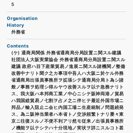
5
Organisation
History
外務省
Contents
(ケ) 通商局関係 外務省通商局分局設置ニ関スル建議
社団法人大阪実業協会 外務省通商局分局設置ニ関スル
建議 政府ハ目下産業貿易ノ進展ニ関スル諸機関ノ整備
改善中ナリト聞ク之カ事項中吾人ハ大阪ニ於ケル外務
省通商局出張員事務所ヲ拡張シテ通商局分局ト為シ諸
般ノ事務ヲ処理シ得ルヤウ改善スルヲ以テ急務ナリト
ス、我大阪ハ本邦商工業ノ中心ニシテ阪神両港ノ貿易
ハ我国総貿易ノ七割ヲ占メ之ニ伴ヒテ最近外国市場ニ
邦品ノ輸入阻止ニ会ヒ内国工場ニ生産統制ノ問題続発
ス、為ニ阪神当業者ハ本省トノ交渉頻繁トナリ屡々東
京ニ往復スルノ不便不利アリ然モ従来ノ出張員事務所
ノ機能ヲ以テシテハ十分現地ノ実状ヲ詳ニスルコト甚