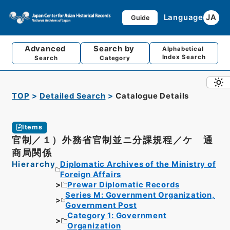
Language
JA
Guide
Advanced
Search by
Alphabetical
Index Search
Search
Category
TOP
Detailed Search
Catalogue Details
Items
官制／１）外務省官制並ニ分課規程／ケ 通
商局関係
Hierarchy
Diplomatic Archives of the Ministry of
Foreign Affairs
Prewar Diplomatic Records
Series M: Government Organization,
Government Post
Category 1: Government
Organization