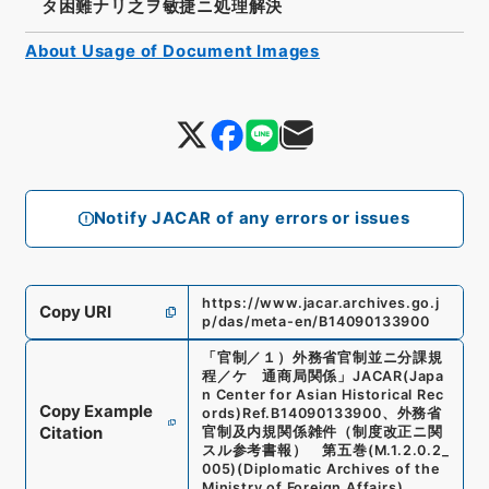
タ困難ナリ之ヲ敏捷ニ処理解決
About Usage of Document Images
Notify JACAR of any errors or issues
https://www.jacar.archives.go.j
Copy URI
p/das/meta-en/B14090133900
「
官制／１）外務省官制並ニ分課規
程／ケ 通商局関係
」
JACAR(Japa
n Center for Asian Historical Rec
Copy Example
ords)
Ref.
B14090133900
、
外務省
Citation
官制及内規関係雑件（制度改正ニ関
スル参考書報） 第五巻
(
M.1.2.0.2_
005
)
(
Diplomatic Archives of the
Ministry of Foreign Affairs
)