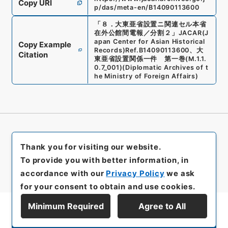
Copy URI
p/das/meta-en/B14090113600
「
８．大東亜省設置ニ関連セル本省
在外公館間電報／分割２
」
JACAR(J
apan Center for Asian Historical
Copy Example
Records)
Ref.
B14090113600
、
大
Citation
東亜省設置関係一件 第一巻
(
M.1.1.
0.7_001
)
(
Diplomatic Archives of t
he Ministry of Foreign Affairs
)
Thank you for visiting our website.
To provide you with better information, in
accordance with our
Privacy Policy
we ask
for your consent to obtain and use cookies.
Minimum Required
Agree to All
Display Series Hierarchy