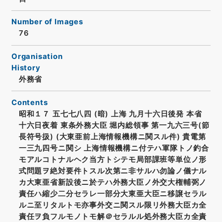
Number of Images
76
Organisation
History
外務省
Contents
昭和１７ 五七七八四 (暗) 上海 九月十六日後発 本省
十六日夜着 東条外務大臣 堀内総領事 第一九六三号(節
長符号扱) (大東亜前上海情報機構ニ関スル件) 貴電第
一三九四号ニ関シ 上海情報機構ニ付テハ軍隊トノ釣合
モアルコトナルヘク当方トシテモ局部課班等単位ノ形
式問題ヲ絶対要件トスル次第ニ非サルハ勿論ノ儀ナル
カ大東亜省新設後ニ於テハ外務大臣ノ外交大権輔弼ノ
責任ハ縮少二分セラレ一部分大東亜大臣ニ移譲セラル
ルニ至リタルトモ亦事外交ニ関スル限リ外務大臣カ全
責任ヲ負フルモノトモ解＠セラルル処外務大臣カ全責