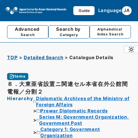
Language
JA
Guide
Advanced
Search by
Alphabetical
Index Search
Search
Category
TOP
Detailed Search
Catalogue Details
Items
８．大東亜省設置ニ関連セル本省在外公館間
電報／分割２
Hierarchy
Diplomatic Archives of the Ministry of
Foreign Affairs
Prewar Diplomatic Records
Series M: Government Organization,
Government Post
Category 1: Government
Organization