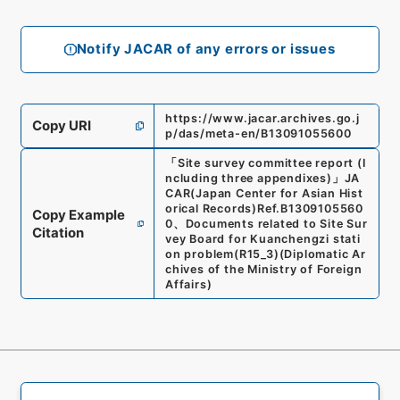
Notify JACAR of any errors or issues
https://www.jacar.archives.go.j
Copy URI
p/das/meta-en/B13091055600
「
Site survey committee report (I
ncluding three appendixes)
」
JA
CAR(Japan Center for Asian Hist
orical Records)
Ref.
B1309105560
Copy Example
0
、
Documents related to Site Sur
Citation
vey Board for Kuanchengzi stati
on problem
(
R15_3
)
(
Diplomatic Ar
chives of the Ministry of Foreign
Affairs
)