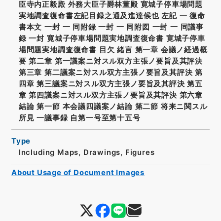
臣寺内正毅殿 外務大臣子爵林董殿 寛城子停車場問題
実地調査復命書左記目録之通及進達候也 左記 一 復命
書本文 一封 一 同附録 一封 一 同附図 一封 一 同議事
録 一封 寛城子停車場問題実地調査復命書 寛城子停車
場問題実地調査復命書 目欠 緒言 第一章 会議ノ経過概
要 第二章 第一議案ニ対スル双方主張ノ要旨及其評決
第三章 第二議案ニ対スル双方主張ノ要旨及其評決 第
四章 第三議案ニ対スル双方主張ノ要旨及其評決 第五
章 第四議案ニ対スル双方主張ノ要旨及其評決 第六章
結論 第一節 本会議四議案ノ結論 第二節 将来ニ関スル
所見 一議事録 自第一号至第十五号
Type
Including Maps, Drawings, Figures
About Usage of Document Images