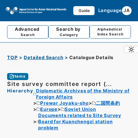
Language
JA
Guide
Advanced
Search by
Alphabetical
Index Search
Search
Category
TOP
Detailed Search
Catalogue Details
Items
Site survey committee report (...
Hierarchy
Diplomatic Archives of the Ministry of
Foreign Affairs
Prewar Joyaku-sho
二国間条約
Europe
Soviet Union
Documents related to Site Survey
Board for Kuanchengzi station
problem