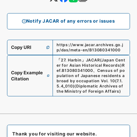
Notify JACAR of any errors or issues
https://www.jacar.archives.go.j
Copy URI
p/das/meta-en/B13080341000
「
27. Harbin
」
JACAR(Japan Cent
er for Asian Historical Records)
R
ef.
B13080341000
、
Census of po
Copy Example
pulation of Japanese residents a
Citation
broad by occupation Vol. 10
(
7.1.
5.4_010
)
(
Diplomatic Archives of
the Ministry of Foreign Affairs
)
Thank you for visiting our website.