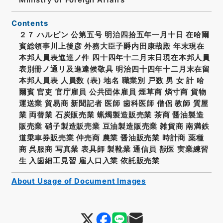
Contents
２７ ハルピン 公第五号 明治四拾五年一月十日 在哈爾
賓総領事川上後彦 外務大臣子爵内田康哉殿 年末現在
本邦人員表進達ノ件 四十四年十二月末日現在本邦人員
表別冊ノ通リ及進達候敬具 明治四十四年十二月末在留
本邦人員表 人員数 (表) 地名 職業別 戸数 男 女 計 哈
爾賓 官吏 官庁雇員 公共団体雇員 煙草商 燐寸商 貨物
運送業 貿易商 新聞記者 医師 歯科医師 僧侶 教師 質屋
業 両替業 石炭販売業 蝋燭製造販売業 茶商 醤油製造
販売業 硝子製造販売業 豆油製造販売業 雑貨商 南満鉄
道乗車券販売業 仲売商 農業 醤油販売業 時計商 薬種
商 呉服商 写真業 表具師 製靴業 通信員 獣医 実業練習
生 入歯細工見習 雇人口入業 依託販売業
About Usage of Document Images