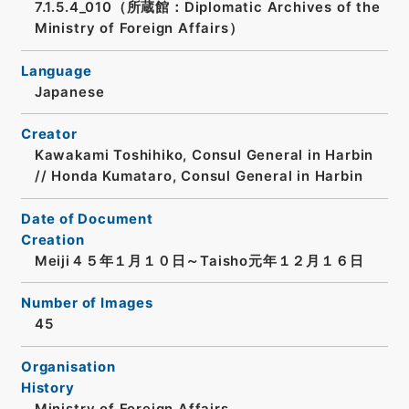
7.1.5.4_010（所蔵館：Diplomatic Archives of the
Ministry of Foreign Affairs）
Language
Japanese
Creator
Kawakami Toshihiko, Consul General in Harbin
// Honda Kumataro, Consul General in Harbin
Date of Document
Creation
Meiji４５年１月１０日～Taisho元年１２月１６日
Number of Images
45
Organisation
History
Ministry of Foreign Affairs