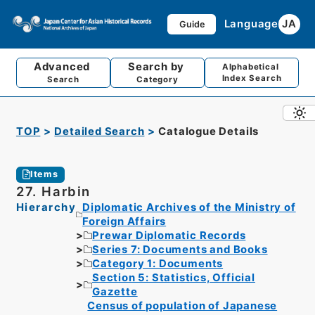
Language
JA
Guide
Advanced
Search by
Alphabetical
Index Search
Search
Category
TOP
Detailed Search
Catalogue Details
Items
27. Harbin
Hierarchy
Diplomatic Archives of the Ministry of
Foreign Affairs
Prewar Diplomatic Records
Series 7: Documents and Books
Category 1: Documents
Section 5: Statistics, Official
Gazette
Census of population of Japanese