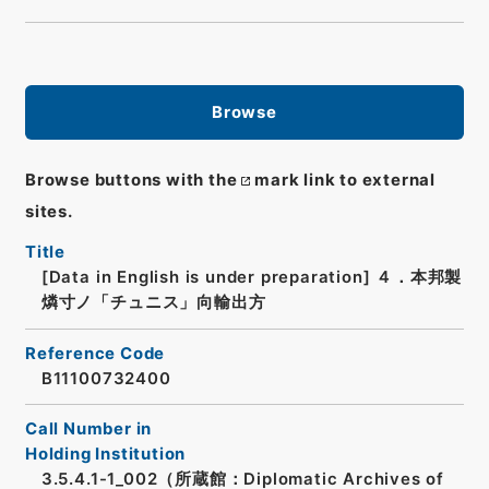
Browse
Browse buttons with the
mark link to external
sites.
Title
[Data in English is under preparation]
４．本邦製
燐寸ノ「チュニス」向輸出方
Reference Code
B11100732400
Call Number in
Holding Institution
3.5.4.1-1_002（所蔵館：Diplomatic Archives of