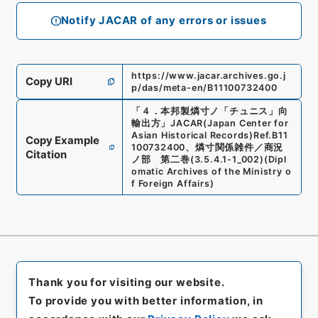
Notify JACAR of any errors or issues
https://www.jacar.archives.go.j
Copy URI
p/das/meta-en/B11100732400
「
４．本邦製燐寸ノ「チュニス」向
輸出方
」
JACAR(Japan Center for
Asian Historical Records)
Ref.
B11
Copy Example
100732400
、
燐寸関係雑件／商況
Citation
ノ部 第二巻
(
3.5.4.1-1_002
)
(
Dipl
omatic Archives of the Ministry o
f Foreign Affairs
)
Thank you for visiting our website.
To provide you with better information, in