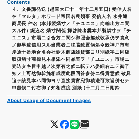
Contents
４、文書課発送 (起草大正十一年十二月五日) 受信人名
在「マルタ」ホワード帝国名農領事 発信人名 永井通
商局長 件名 (本邦製燐寸ノ「チユニス」向輸出方ニ関
スル件) 綴込名 燐寸関係 拝啓陳者曩本邦製燐寸ヲ「チ
ユニス」市場ニ引合方ニ関シ御照会趣致敬承仍ヲ貴意
ノ趣早速信用スル当業者ニ移牒致置候処今般神戸市海
岸通十番地合名会社鈴木商店雑貨部ヨリ別紙字ニ同店
取扱燐寸商標見本相添ヘ同品表ヲ「チユニス」市場ニ
売込タキ旨申越ノ次第有之候ニ転テハ委細右ユテ御了
知ノ上可然御斡施相成度此段回答参傍ニ得貴意候 敬具
追テ該見本ハ同御ヨリ直接貴官宛御積送可致旨併セテ
申越候ニ付右御了知相成度 別紙 (十二月二日附鈴
About Usage of Document Images