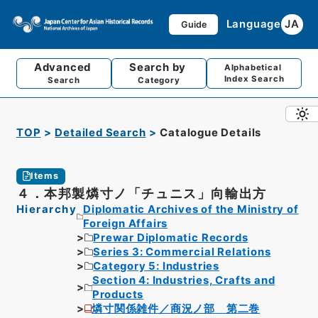
Language
JA
Guide
Advanced
Search by
Alphabetical
Index Search
Search
Category
TOP
Detailed Search
Catalogue Details
Items
４．本邦製燐寸ノ「チュニス」向輸出方
Hierarchy
Diplomatic Archives of the Ministry of
Foreign Affairs
Prewar Diplomatic Records
Series 3: Commercial Relations
Category 5: Industries
Section 4: Industries, Crafts and
Products
燐寸関係雑件／商況ノ部 第二巻