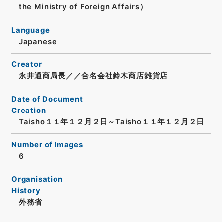
the Ministry of Foreign Affairs）
Language
Japanese
Creator
永井通商局長／／合名会社鈴木商店雑貨店
Date of Document
Creation
Taisho１１年１２月２日～Taisho１１年１２月２日
Number of Images
6
Organisation
History
外務省