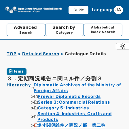
Language
JA
Guide
Advanced
Search by
Alphabetical
Index Search
Search
Category
TOP
Detailed Search
Catalogue Details
Items
３．定期商況報告ニ関スル件／分割３
Hierarchy
Diplomatic Archives of the Ministry of
Foreign Affairs
Prewar Diplomatic Records
Series 3: Commercial Relations
Category 5: Industries
Section 4: Industries, Crafts and
Products
燐寸関係雑件／商況ノ部 第二巻