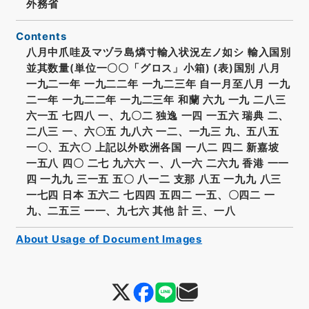
外務省
Contents
八月中爪哇及マヅラ島燐寸輸入状況左ノ如シ 輸入国別
並其数量(単位一〇〇「グロス」小箱) (表)国別 八月
一九二一年 一九二二年 一九二三年 自一月至八月 一九
二一年 一九二二年 一九二三年 和蘭 六九 一九 二八三
六一五 七四八 一、九〇二 独逸 一四 一五六 瑞典 二、
二八三 一、六〇五 九八六 一二、一九三 九、五八五
一〇、五六〇 上記以外欧洲各国 一八二 四二 新嘉坡
一五八 四〇 二七 九六六 一、八一六 二六九 香港 一一
四 一九九 三一五 五〇 八一二 支那 八五 一九九 八三
一七四 日本 五六二 七四四 五四二 一五、〇四二 一
九、二五三 一一、九七六 其他 計 三、一八
About Usage of Document Images