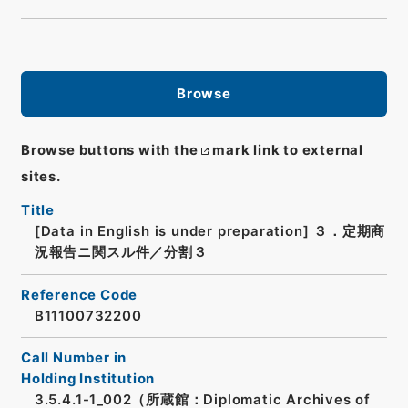
Browse
Browse buttons with the
mark link to external
sites.
Title
[Data in English is under preparation]
３．定期商
況報告ニ関スル件／分割３
Reference Code
B11100732200
Call Number in
Holding Institution
3.5.4.1-1_002（所蔵館：Diplomatic Archives of