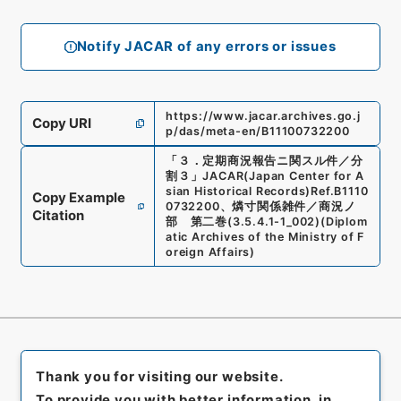
Notify JACAR of any errors or issues
https://www.jacar.archives.go.j
Copy URI
p/das/meta-en/B11100732200
「
３．定期商況報告ニ関スル件／分
割３
」
JACAR(Japan Center for A
sian Historical Records)
Ref.
B1110
Copy Example
0732200
、
燐寸関係雑件／商況ノ
Citation
部 第二巻
(
3.5.4.1-1_002
)
(
Diplom
atic Archives of the Ministry of F
oreign Affairs
)
Thank you for visiting our website.
To provide you with better information, in