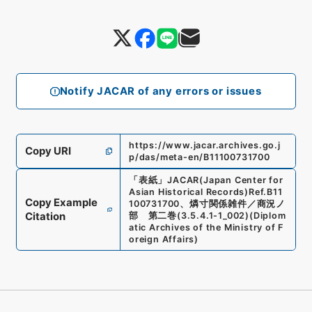
Notify JACAR of any errors or issues
https://www.jacar.archives.go.j
Copy URI
p/das/meta-en/B11100731700
「
表紙
」
JACAR(Japan Center for
Asian Historical Records)
Ref.
B11
Copy Example
100731700
、
燐寸関係雑件／商況ノ
Citation
部 第二巻
(
3.5.4.1-1_002
)
(
Diplom
atic Archives of the Ministry of F
oreign Affairs
)