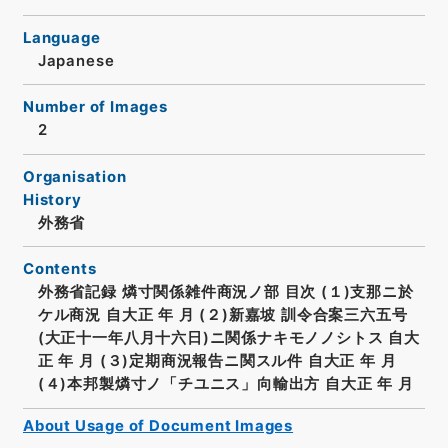
Language
Japanese
Number of Images
2
Organisation
History
外務省
Contents
外務省記録 燐寸関係雑件商況ノ部 目次 (１)支那ニ於
ケル商況 自大正 年 月 (２)新嘉坡 訓令合案三六五号
(大正十一年八月十六日)ニ関係ナキモノノシトス 自大
正 年 月 (３)定期商況報告ニ関スル件 自大正 年 月
(４)本邦製燐寸ノ「チユニス」向輸出方 自大正 年 月
About Usage of Document Images