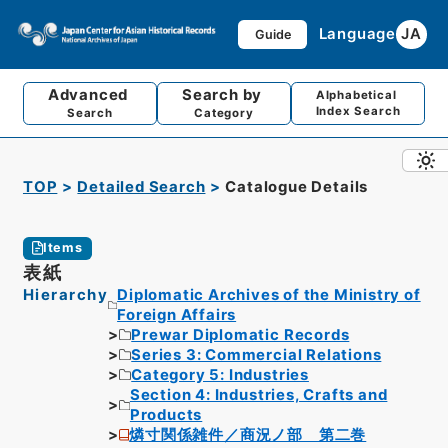
Language
JA
Guide
Advanced
Search by
Alphabetical
Index Search
Search
Category
TOP
Detailed Search
Catalogue Details
Items
表紙
Hierarchy
Diplomatic Archives of the Ministry of
Foreign Affairs
Prewar Diplomatic Records
Series 3: Commercial Relations
Category 5: Industries
Section 4: Industries, Crafts and
Products
燐寸関係雑件／商況ノ部 第二巻