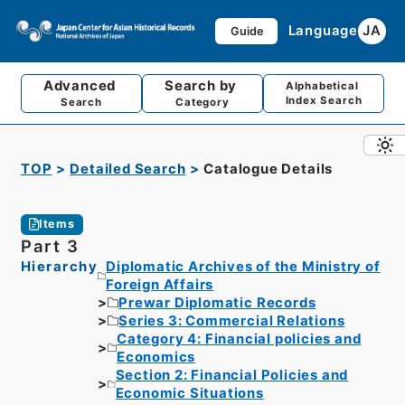
Language
JA
Guide
Advanced
Search by
Alphabetical
Index Search
Search
Category
TOP
Detailed Search
Catalogue Details
Items
Part 3
Hierarchy
Diplomatic Archives of the Ministry of
Foreign Affairs
Prewar Diplomatic Records
Series 3: Commercial Relations
Category 4: Financial policies and
Economics
Section 2: Financial Policies and
Economic Situations