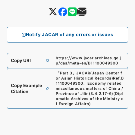
Notify JACAR of any errors or issues
https://www.jacar.archives.go.j
Copy URI
p/das/meta-en/B11100049300
「
Part 3
」
JACAR(Japan Center f
or Asian Historical Records)
Ref.
B
11100049300
、
Economy related
Copy Example
miscellaneous matters of China /
Citation
Province of Jilin
(
3.4.2.17-6
)
(
Dipl
omatic Archives of the Ministry o
f Foreign Affairs
)