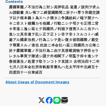
Contents
露國軍艦ノ不法行為ニ対シ其押収品 返還ノ談判ヲ求ム
ル請願書 夫レ惟フニ締盟國際間ニ於テハ専ラ和親交譲
ヲ以テ根本義ト為スヘク猥タニ争議紛糾ノ端ヲ開クヘ
キニ非スト雖爾カモ他國ノ行動ニシテ苟クモ正理ニ背
キ常道ニ逸シ延ヒテ我國民ノ利福ヲ侵害スルニ当テハ
進シエ其非違ヲ乱シ正ヲ正トシ非ヲ非トスルコトハ威
巌アル國家当然ノ行為ニシテ是レ復タ彼我國際ノ親交
ヲ尊重スルノ道也 此故ニ本会社ハ茲ニ我國民カ公海ニ
於テ露國軍艦ノ不法行為ニ由ヲ其搭載貨物ヲ押収セラ
レタル事実ヲ陳述シ謹テ外相閣下ノ明鍳ヲ仰キ進シテ
善後適当ノ処置ヲ取ランコトヲ哀請ス 去明治四十二年
七月八日本会社所有帆船常磐丸ハ北太平洋中北緯五十
四度四十一分東経百
About Usage of Document Images