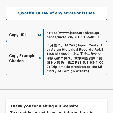
Notify JACAR of any errors or issues
https://www.jacar.archives.go.j
Copy URI
p/das/meta-en/B11091854800
「
分割２
」
JACAR(Japan Center f
or Asian Historical Records)
Ref.
B
11091854800
、
北太平洋ニ於ケル
Copy Example
海獣漁猟ニ関スル繋争問題雑件／露
Citation
国トノ関係 第二巻
(
3.5.8.63-1_00
2
)
(
Diplomatic Archives of the Mi
nistry of Foreign Affairs
)
Thank you for visiting our website.
To provide you with better information, in