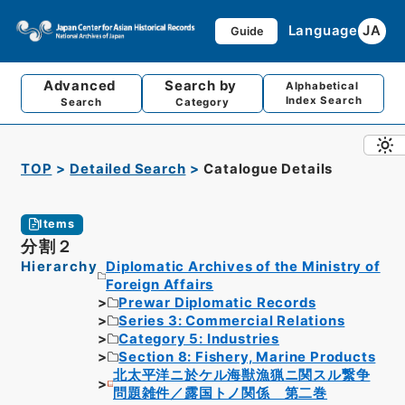
Language
JA
Guide
Advanced
Search by
Alphabetical
Index Search
Search
Category
TOP
Detailed Search
Catalogue Details
Items
分割２
Hierarchy
Diplomatic Archives of the Ministry of
Foreign Affairs
Prewar Diplomatic Records
Series 3: Commercial Relations
Category 5: Industries
Section 8: Fishery, Marine Products
北太平洋ニ於ケル海獣漁猟ニ関スル繋争
問題雑件／露国トノ関係 第二巻