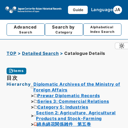
Language
JA
Guide
Advanced
Search by
Alphabetical
Index Search
Search
Category
TOP
Detailed Search
Catalogue Details
Items
目次
Hierarchy
Diplomatic Archives of the Ministry of
Foreign Affairs
Prewar Diplomatic Records
Series 3: Commercial Relations
Category 5: Industries
Section 2: Agriculture, Agricultural
Products and Stock-Farming
綿糸綿花関係雑件 第五巻