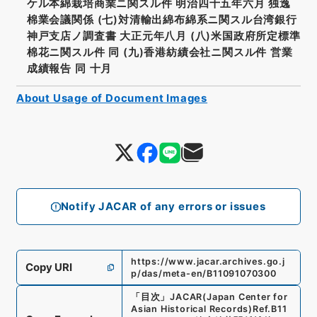
ケル本綿栽培商業ニ関スル件 明治四十五年六月 独逸
棉業会議関係 (七)対清輸出綿布綿系ニ関スル台湾銀行
神戸支店ノ調査書 大正元年八月 (八)米国政府所定標準
棉花ニ関スル件 同 (九)香港紡績会社ニ関スル件 営業
成績報告 同 十月
About Usage of Document Images
Notify JACAR of any errors or issues
https://www.jacar.archives.go.j
Copy URI
p/das/meta-en/B11091070300
「
目次
」
JACAR(Japan Center for
Asian Historical Records)
Ref.
B11