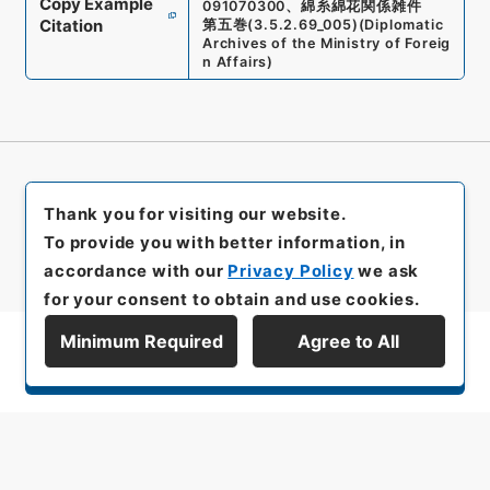
Copy Example
091070300
、
綿糸綿花関係雑件
Citation
第五巻
(
3.5.2.69_005
)
(
Diplomatic
Archives of the Ministry of Foreig
n Affairs
)
Thank you for visiting our website.
To provide you with better information, in
accordance with our
Privacy Policy
we ask
for your consent to obtain and use cookies.
Minimum Required
Agree to All
Display Series Hierarchy
All rights reserved/Copyright©
Japan Center for Asian Historical Records