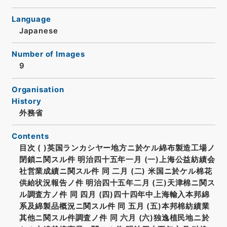
Language
Japanese
Number of Images
9
Organisation
History
外務省
Contents
目次 ( )英国ランカシヤー地方ニ於ケル綿布製造工場ノ
閉鎖ニ関スル件 明治四十五年一月 (一)上海公益紡績会
社営業成績ニ関スル件 同 二月 (二) 米国ニ於ケル棉花
供給状況報告ノ件 明治四十五年二月 (三)天津棉ニ関ス
ル調査方ノ件 同 四月 (四)四十四年中上海輸入本邦綿
系及綿製品概況ニ関スル件 同 五月 (五)本邦棉紡績業
其他ニ関スル件調査ノ件 同 六月 (六)独逸植民地ニ於