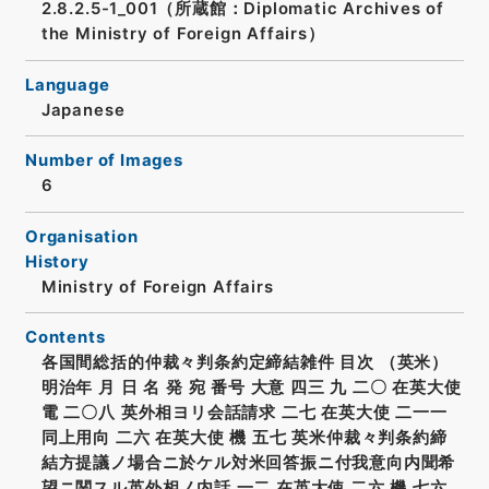
2.8.2.5-1_001（所蔵館：Diplomatic Archives of
the Ministry of Foreign Affairs）
Language
Japanese
Number of Images
6
Organisation
History
Ministry of Foreign Affairs
Contents
各国間総括的仲裁々判条約定締結雑件 目次 （英米）
明治年 月 日 名 発 宛 番号 大意 四三 九 二〇 在英大使
電 二〇八 英外相ヨリ会話請求 二七 在英大使 二一一
同上用向 二六 在英大使 機 五七 英米仲裁々判条約締
結方提議ノ場合ニ於ケル対米回答振ニ付我意向内聞希
望ニ関スル英外相ノ内話 一二 在英大使 二六 機 七六