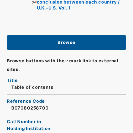
conclusion between each country /
U.K.-U.S. Vol. 1
Browse
Browse buttons with the
mark link to external
sites.
Title
Table of contents
Reference Code
B07080258700
Call Number in
Holding Institution