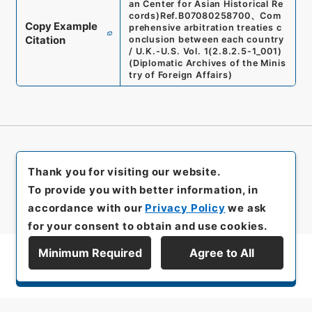
an Center for Asian Historical Re
cords)
Ref.
B07080258700
、
Com
Copy Example
prehensive arbitration treaties c
Citation
onclusion between each country
/ U.K.-U.S. Vol. 1
(
2.8.2.5-1_001
)
(
Diplomatic Archives of the Minis
try of Foreign Affairs
)
Thank you for visiting our website.
To provide you with better information, in
accordance with our
Privacy Policy
we ask
for your consent to obtain and use cookies.
Minimum Required
Agree to All
Display Series Hierarchy