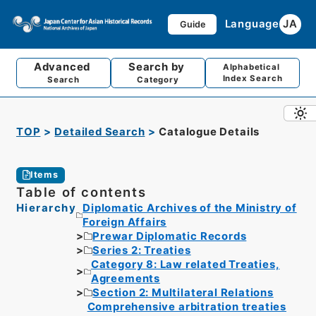
Language
JA
Guide
Advanced
Search by
Alphabetical
Index Search
Search
Category
TOP
Detailed Search
Catalogue Details
Items
Table of contents
Hierarchy
Diplomatic Archives of the Ministry of
Foreign Affairs
Prewar Diplomatic Records
Series 2: Treaties
Category 8: Law related Treaties,
Agreements
Section 2: Multilateral Relations
Comprehensive arbitration treaties