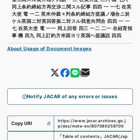
同上条約締結方再交渉ニ関スル記事 四四 一 一七 在英
大使 電 一二 英米仲裁々判条約締結方提議ノ場合ニ於
ケル英国ニ対英回答振ニ対スル我意向問合 四四 一 一
七 在英大使 電 一一 同上回答 四三 一二 二一 在紐育領
事 機 四九 同上訂約方米国ヨリ英国ヘ提議説 四四
About Usage of Document Images
Notify JACAR of any errors or issues
https://www.jacar.archives.go.j
Copy URI
p/das/meta-en/B07080258700
「
Table of contents
」
JACAR(Jap