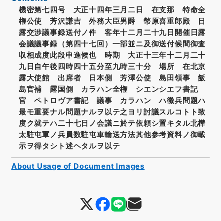
機密第七四号 大正十四年三月二日 在支那 特命全
権公使 芳沢謙吉 外務大臣男爵 幣原喜重郎殿 日
露交渉議事録送付ノ件 客年十二月二十九日開催日露
会議議事録（第四十七回）一部並ニ及御送付候間御査
収相成度此段申進候也 時期 大正十三年十二月二十
九日自午後四時四十五分至九時三十分 場所 在北京
露大使館 出席者 日本側 芳澤公使 島田領事 飯
島官補 露国側 カラハン全権 シエンシエフ書記
官 ペトロヴア書記 議事 カラハン ハ徴兵問題ハ
最モ重要ナル問題ナルヲ以テ之ヨリ討議スルコトト致
度ク就テハ二十七日ノ会議ニ於テ依頼シ置キタル北樺
太駐屯軍ノ兵員数駐屯車輸送方法其他参考資料ノ御載
示ヲ得タシト述ヘタルヲ以テ
About Usage of Document Images