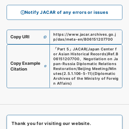
Notify JACAR of any errors or issues
https://www.jacar.archives.go.j
Copy URI
p/das/meta-en/B06151207700
「
Part 5
」
JACAR(Japan Center f
or Asian Historical Records)
Ref.
B
06151207700
、
Negotiation on Ja
Copy Example
pan-Russia Diplomatic Relations
Citation
Restoration/Beijing Meeting/Min
utes
(
2.5.1.106-5-11
)
(
Diplomatic
Archives of the Ministry of Foreig
n Affairs
)
Thank you for visiting our website.