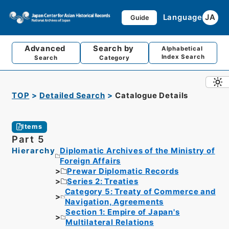
Language
JA
Guide
Advanced
Search by
Alphabetical
Index Search
Search
Category
TOP
Detailed Search
Catalogue Details
Items
Part 5
Hierarchy
Diplomatic Archives of the Ministry of
Foreign Affairs
Prewar Diplomatic Records
Series 2: Treaties
Category 5: Treaty of Commerce and
Navigation, Agreements
Section 1: Empire of Japan's
Multilateral Relations