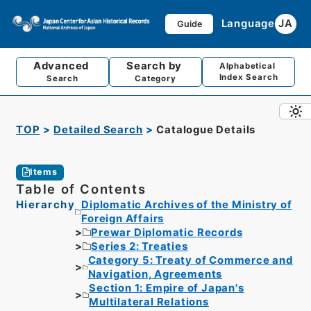
Language
JA
Guide
Advanced
Search by
Alphabetical
Index Search
Search
Category
TOP
Detailed Search
Catalogue Details
Items
Table of Contents
Hierarchy
Diplomatic Archives of the Ministry of
Foreign Affairs
Prewar Diplomatic Records
Series 2: Treaties
Category 5: Treaty of Commerce and
Navigation, Agreements
Section 1: Empire of Japan's
Multilateral Relations