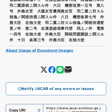
羽二重課税ニ関スル件 六日 機密送第一五号 第八
号 外務次官 大蔵次官農商務次官 羽二重ニ対スル
独逸ノ関税待遇ニ関スル件 八日 機密条第七号 外
務大臣 在独大使 羽二重ニ対スル独逸ノ関税待遇変
更ノ件 第二号 在漢堡総領事代理 同上ノ件 電第
一四号 在独大使 外務大臣 関税問題開談ニ関スル
件 十日 条第三号 外務大臣 在独大使
About Usage of Document Images
Notify JACAR of any errors or issues
https://www.jacar.archives.go.j
Copy URI