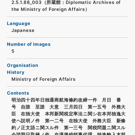
2.5.1.88_003（所蔵館：Diplomatic Archives of
the Ministry of Foreign Affairs）
Language
Japanese
Number of Images
5
Organisation
History
Ministry of Foreign Affairs
Contents
明治四十四年日独通商航海條約改締一件 月日 番
号 自誰 至誰 大意 三月四日 第一五号 外務大
臣 在独大使 本邦新関税定率法ニ関シ在本邦独逸大
使ヘ説明ノ件 第一二号 在独大使 外務大臣 新條
約ノ正文語ニ関スル件 第一三号 関税問題ニ関スル
会談期日取極ノ件 在漢堡総領事代理 独逸輸入本邦