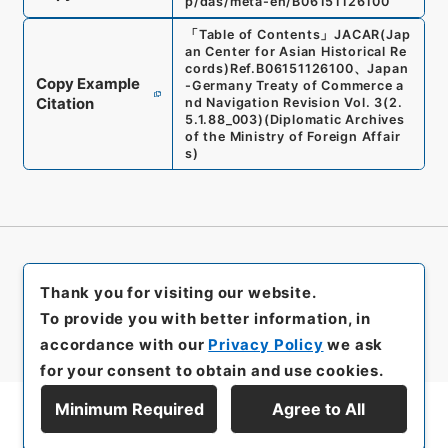
p/das/meta-en/B06151126100
「
Table of Contents
」
JACAR(Jap
an Center for Asian Historical Re
cords)
Ref.
B06151126100
、
Japan
Copy Example
-Germany Treaty of Commerce a
Citation
nd Navigation Revision Vol. 3
(
2.
5.1.88_003
)
(
Diplomatic Archives
of the Ministry of Foreign Affair
s
)
Thank you for visiting our website.
To provide you with better information, in
accordance with our
Privacy Policy
we ask
for your consent to obtain and use cookies.
Minimum Required
Agree to All
Display Series Hierarchy