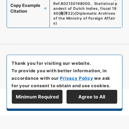
Ref.
B02130198000
、
Statistical p
Copy Example
andect of Dutch Indies, fiscal 19
Citation
40
(
南洋22
)
(
Diplomatic Archives
of the Ministry of Foreign Affair
s
)
Thank you for visiting our website.
To provide you with better information, in
accordance with our
Privacy Policy
we ask
for your consent to obtain and use cookies.
Minimum Required
Agree to All
Display Series Hierarchy
All rights reserved/Copyright©