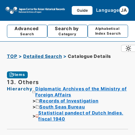
Language
JA
Guide
Advanced
Search by
Alphabetical
Index Search
Search
Category
TOP
Detailed Search
Catalogue Details
Items
13. Others
Hierarchy
Diplomatic Archives of the Ministry of
Foreign Affairs
Records of Investigation
South Seas Bureau
Statistical pandect of Dutch Indies,
fiscal 1940