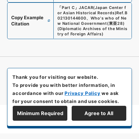
「
Part C
」
JACAR(Japan Center f
or Asian Historical Records)
Ref.
B
Copy Example
02130144600
、
Who's who of Ne
Citation
w National Government
(
東亜28
)
(
Diplomatic Archives of the Minis
try of Foreign Affairs
)
Thank you for visiting our website.
To provide you with better information, in
accordance with our
Privacy Policy
we ask
for your consent to obtain and use cookies.
Minimum Required
Agree to All
Display Series Hierarchy