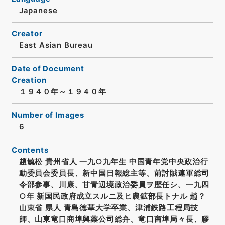
Japanese
Creator
East Asian Bureau
Date of Document
Creation
１９４０年～１９４０年
Number of Images
6
Contents
趙毓松 貴州省人 一九○九年生 中国青年党中央政治行
動委員会委員長、新中国日報総主等、前討賊連軍総司
令部参事、川康、甘青辺境政治委員ヲ歴任シ、一九四
○年 新国民政府成立スルニ及ヒ農鉱部長トナル 趙？
山東省 県人 青島徳華大学卒業、津浦鉄路工程局技
師、山東竜口商埠興薬公司総弁、竜口商埠局々長、膠