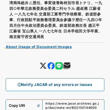
湾商埠総弁ニ歴任、事変後青島特別市長トナリ、一九
四○年華北政務委員会委員ニ列セラル 趙叔雍 江蘇省
人 一八九七年生 交通部工業専門学校察業、鉄道部参
事、行政院駐平政務整理委員会参議ヲ歴任一九四○年
四月任中央政治委員会委員、鉄道部政務次長 趙正平
江蘇省 宝山県人 一八七七年生 日本早稲田大学卒業、
南京留守府交通局長
About Usage of Document Images
Notify JACAR of any errors or issues
https://www.jacar.archives.go.j
Copy URI
p/das/meta-en/B02130144600