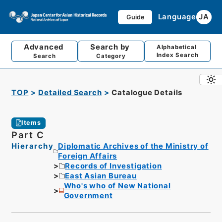
Language
JA
Guide
Advanced
Search by
Alphabetical
Index Search
Search
Category
TOP
Detailed Search
Catalogue Details
Items
Part C
Hierarchy
Diplomatic Archives of the Ministry of
Foreign Affairs
Records of Investigation
East Asian Bureau
Who's who of New National
Government