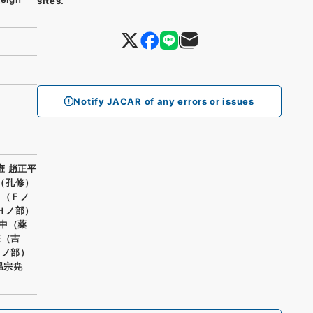
sites.
Notify JACAR of any errors or issues
雍 趙正平
 （孔修）
 （Ｆノ
（Ｈノ部）
蘇中（薬
謙（吉
Ｏノ部）
温宗尭