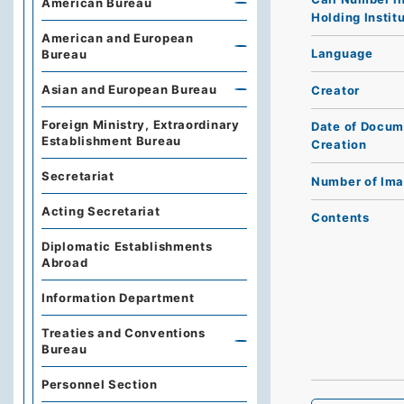
American Bureau
Holding Instit
American and European
Language
Bureau
Asian and European Bureau
Creator
Foreign Ministry, Extraordinary
Date of Docum
Establishment Bureau
Creation
Secretariat
Number of Im
Acting Secretariat
Contents
Diplomatic Establishments
Abroad
Information Department
Treaties and Conventions
Bureau
Personnel Section