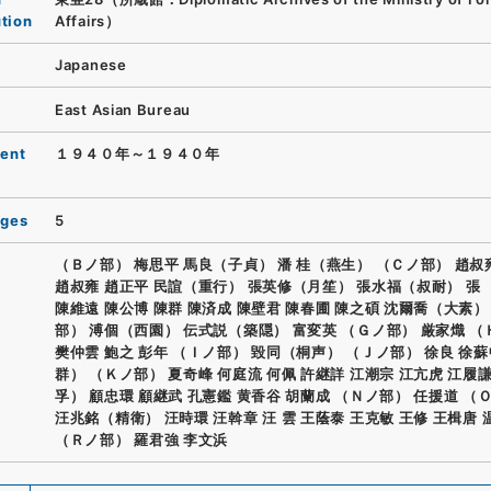
ution
Affairs）
Japanese
East Asian Bureau
ent
１９４０年～１９４０年
ages
5
（Ｂノ部） 梅思平 馬良（子貞） 潘 桂（燕生） （Ｃノ部） 趙叔
趙叔雍 趙正平 民諠（重行） 張英修（月笙） 張水福（叔耐） 張
陳維遠 陳公博 陳群 陳済成 陳壁君 陳春圃 陳之碩 沈爾喬（大素）
部） 溥個（西園） 伝式説（築隠） 富変英 （Ｇノ部） 厳家熾 
樊仲雲 鮑之 彭年 （Ｉノ部） 毀同（桐声） （Ｊノ部） 徐良 徐
群） （Ｋノ部） 夏奇峰 何庭流 何佩 許継詳 江潮宗 江亢虎 江履
孚） 顧忠環 顧継武 孔憲鑑 黄香谷 胡蘭成 （Ｎノ部） 任援道 （
汪兆銘（精衛） 汪時環 汪斡章 汪 雲 王蔭泰 王克敏 王修 王楫唐 
（Ｒノ部） 羅君強 李文浜