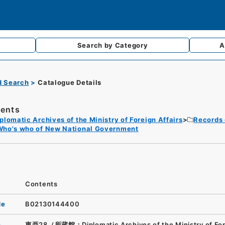
Search by
Category
A
d Search
Catalogue Details
ents
plomatic Archives of the Ministry of Foreign Affairs
Records 
Who's who of New National Government
Contents
de
B02130144400
n
東亜28（所蔵館：Diplomatic Archives of the Ministry of For