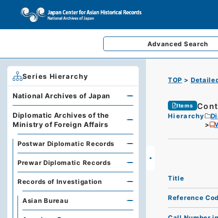
Advanced
Search
Series Hierarchy
TOP
Detaile
National Archives of Japan
Cont
Items
Diplomatic Archives of the
Hierarchy
Di
Ministry of Foreign Affairs
Postwar Diplomatic Records
Prewar Diplomatic Records
Title
Records of Investigation
Reference Co
Asian Bureau
Call Number i