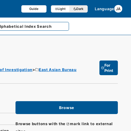
Language
JA
Guide
Light
Dark
lphabetical
Index Search
For
of Investigation
East Asian Bureau
Print
Browse
Browse buttons with the
mark link to external
eign