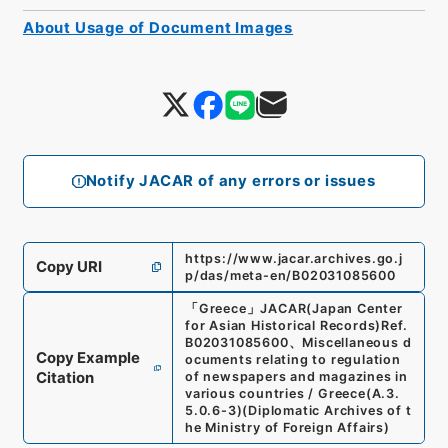
About Usage of Document Images
Notify JACAR of any errors or issues
https://www.jacar.archives.go.j
Copy URI
p/das/meta-en/B02031085600
「
Greece
」
JACAR(Japan Center
for Asian Historical Records)
Ref.
B02031085600
、
Miscellaneous d
Copy Example
ocuments relating to regulation
Citation
of newspapers and magazines in
various countries / Greece
(
A.3.
5.0.6-3
)
(
Diplomatic Archives of t
he Ministry of Foreign Affairs
)