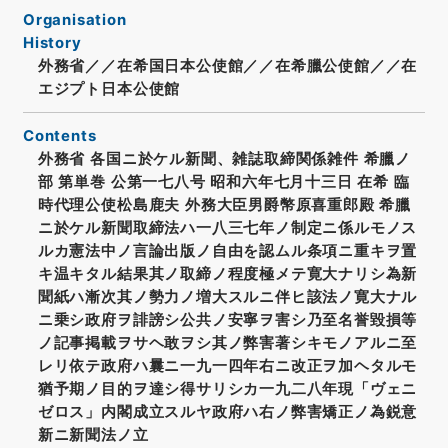
Organisation
History
外務省／／在希国日本公使館／／在希臘公使館／／在
エジプト日本公使館
Contents
外務省 各国ニ於ケル新聞、雑誌取締関係雑件 希臘ノ
部 第単巻 公第一七八号 昭和六年七月十三日 在希 臨
時代理公使松島鹿夫 外務大臣男爵幣原喜重郎殿 希臘
ニ於ケル新聞取締法ハ一八三七年ノ制定ニ係ルモノス
ルカ憲法中ノ言論出版ノ自由を認ムル条項ニ重キヲ置
キ温キタル結果其ノ取締ノ程度極メテ寛大ナリシ為新
聞紙ハ漸次其ノ勢力ノ増大スルニ伴ヒ該法ノ寛大ナル
ニ乗シ政府ヲ誹謗シ公共ノ安寧ヲ害シ乃至名誉毀損等
ノ記事掲載ヲサヘ敢ヲシ其ノ弊害著シキモノアルニ至
レリ依テ政府ハ曩ニ一九一四年右ニ改正ヲ加ヘタルモ
猶予期ノ目的ヲ達シ得サリシカ一九二八年現「ヴェニ
ゼロス」内閣成立スルヤ政府ハ右ノ弊害矯正ノ為鋭意
新ニ新聞法ノ立