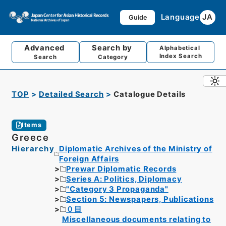
Language
JA
Guide
Advanced
Search by
Alphabetical
Index Search
Search
Category
TOP
Detailed Search
Catalogue Details
Items
Greece
Hierarchy
Diplomatic Archives of the Ministry of
Foreign Affairs
Prewar Diplomatic Records
Series A: Politics, Diplomacy
"Category 3 Propaganda"
Section 5: Newspapers, Publications
０目
Miscellaneous documents relating to