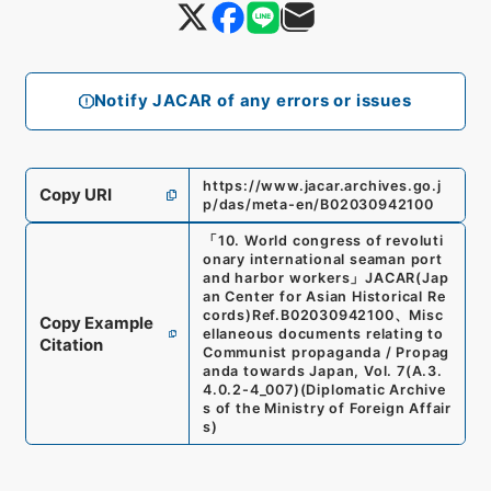
Notify JACAR of any errors or issues
https://www.jacar.archives.go.j
Copy URI
p/das/meta-en/B02030942100
「
10. World congress of revoluti
onary international seaman port
and harbor workers
」
JACAR(Jap
an Center for Asian Historical Re
cords)
Ref.
B02030942100
、
Misc
Copy Example
ellaneous documents relating to
Citation
Communist propaganda / Propag
anda towards Japan, Vol. 7
(
A.3.
4.0.2-4_007
)
(
Diplomatic Archive
s of the Ministry of Foreign Affair
s
)