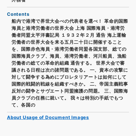
Contents
船内で港湾で界世大会べの代表者を選べ！ 革命的国際
海員と港湾労働者の世界大会 上海 国際海員・港湾労
働者同盟太平洋書記局 １９３２年２月 通告 海上運輸
労働者の世界大会を来る五月二十日に開催すること
を、国際赤色海員・港湾労働者同盟各国支部、総ての
国際海員クラブ、海員、港湾労働者、河川船員、漁船
労働者の総ての革命的組織 通告する。 世界大会で審
議される日程は次の諸問題である。 一、資本の攻撃に
対して闘争する為めにブロレタリアートは如何にして
国際的戦闘的戦線を組織すべきか。 二、帝国主義戦事
反対の闘争とサヴエート同盟擁護の問題。 三、国際海
員クラブの任務に就いて。 我々は特別の手紙でもつ
て、各国の
About Usage of Document Images