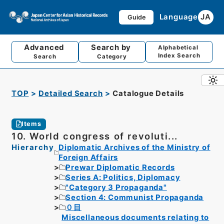
Language
JA
Guide
Advanced
Search by
Alphabetical
Index Search
Search
Category
TOP
Detailed Search
Catalogue Details
Items
10. World congress of revoluti...
Hierarchy
Diplomatic Archives of the Ministry of
Foreign Affairs
Prewar Diplomatic Records
Series A: Politics, Diplomacy
"Category 3 Propaganda"
Section 4: Communist Propaganda
０目
Miscellaneous documents relating to