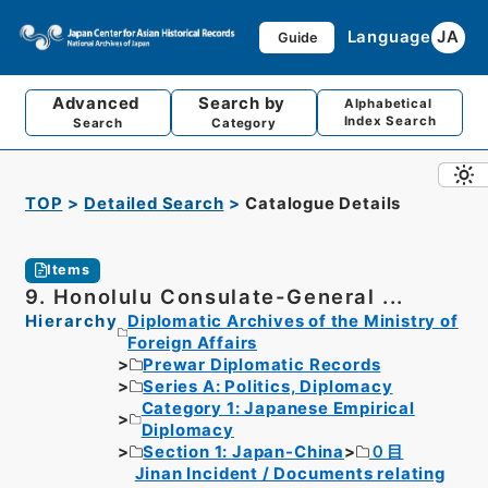
Language
JA
Guide
Advanced
Search by
Alphabetical
Index Search
Search
Category
TOP
Detailed Search
Catalogue Details
Items
9. Honolulu Consulate-General ...
Hierarchy
Diplomatic Archives of the Ministry of
Foreign Affairs
Prewar Diplomatic Records
Series A: Politics, Diplomacy
Category 1: Japanese Empirical
Diplomacy
Section 1: Japan-China
０目
Jinan Incident / Documents relating