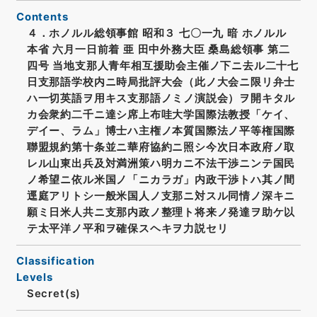
Contents
４．ホノルル総領事館 昭和３ 七〇一九 暗 ホノルル
本省 六月一日前着 亜 田中外務大臣 桑島総領事 第二
四号 当地支那人青年相互援助会主催ノ下ニ去ル二十七
日支那語学校内ニ時局批評大会（此ノ大会ニ限リ弁士
ハ一切英語ヲ用キス支那語ノミノ演説会）ヲ開キタル
カ会衆約二千ニ達シ席上布哇大学国際法教授「ケイ、
デイー、ラム」博士ハ主権ノ本質国際法ノ平等権国際
聯盟規約第十条並ニ華府協約ニ照シ今次日本政府ノ取
レル山東出兵及対満洲策ハ明カニ不法干渉ニンテ国民
ノ希望ニ依ル米国ノ「ニカラガ」内政干渉トハ其ノ間
逕庭アリトシ一般米国人ノ支那ニ対スル同情ノ深キニ
願ミ日米人共ニ支那内政ノ整理ト将来ノ発達ヲ助ケ以
テ太平洋ノ平和ヲ確保スヘキヲ力説セリ
Classification
Levels
Secret(s)