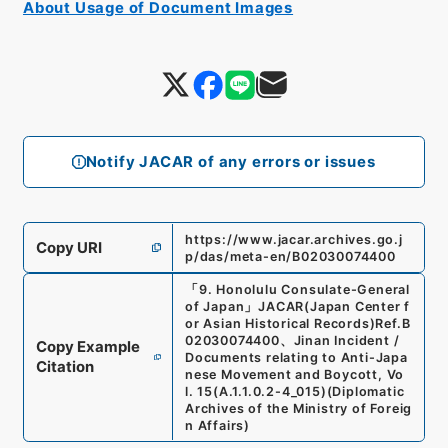
About Usage of Document Images
Notify JACAR of any errors or issues
https://www.jacar.archives.go.j
Copy URI
p/das/meta-en/B02030074400
「
9. Honolulu Consulate-General
of Japan
」
JACAR(Japan Center f
or Asian Historical Records)
Ref.
B
02030074400
、
Jinan Incident /
Copy Example
Documents relating to Anti-Japa
Citation
nese Movement and Boycott, Vo
l. 15
(
A.1.1.0.2-4_015
)
(
Diplomatic
Archives of the Ministry of Foreig
n Affairs
)