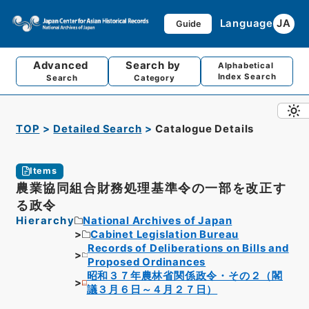
Language
JA
Guide
Advanced
Search by
Alphabetical
Index Search
Search
Category
TOP
Detailed Search
Catalogue Details
Items
農業協同組合財務処理基準令の一部を改正す
る政令
Hierarchy
National Archives of Japan
Cabinet Legislation Bureau
Records of Deliberations on Bills and
Proposed Ordinances
昭和３７年農林省関係政令・その２（閣
議３月６日～４月２７日）