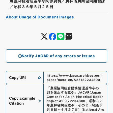
農協財務処理基準令関係資料／農林省農業協同組合課
／昭和３６年５月２５日
About Usage of Document Images
Notify JACAR of any errors or issues
https://www.jacar.archives.go.j
Copy URI
p/das/meta-en/A25122234800
「
農業協同組合財務処理基準令の一
部を改正する政令
」
JACAR(Japan
Center for Asian Historical Recor
Copy Example
ds)
Ref.
A25122234800
、
昭和３７
Citation
年農林省関係政令・その２（閣議３
月６日～４月２７日）
(
National Arc