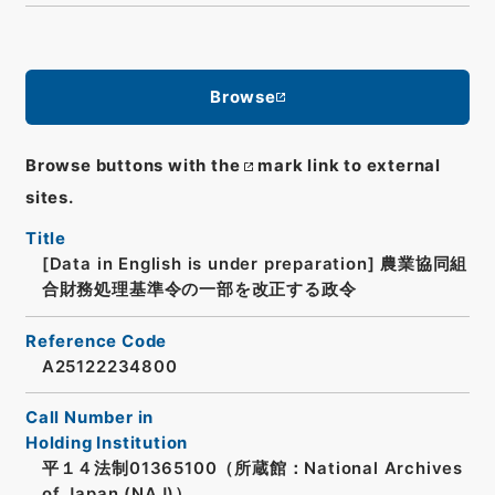
Browse
Browse buttons with the
mark link to external
sites.
Title
[Data in English is under preparation]
農業協同組
合財務処理基準令の一部を改正する政令
Reference Code
A25122234800
Call Number in
Holding Institution
平１４法制01365100（所蔵館：National Archives
of Japan (NAJ)）