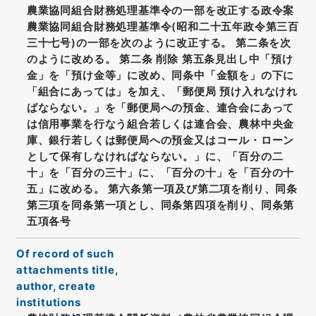
農業協同組合財務処理基準令の一部を改正する政令案
農業協同組合財務処理基準令(昭和二十五年政令第三百
三十七号)の一部を次のように改正する。 第二条を次
のように改める。 第二条 削除 第五条見出し中「預け
金」を「預け金等」に改め、同条中「金額を」の下に
「組合にあっては」を加え、「郵便局 預け入れなけれ
ばならない。」を「郵便局への預金、連合会にあって
は信用事業を行なう組合若しくは連合会、農林中央金
庫、銀行若しくは郵便局への預金又はコール・ローン
として保有しなければならない。」に、「百分の二
十」を「百分の三十」に、「百分の十」を「百分の十
五」に改める。 第六条第一項及び第二項を削り、同条
第三項を同条第一項とし、同条第四項を削り、同条第
五項各号
Of record of such
attachments title,
author, create
institutions