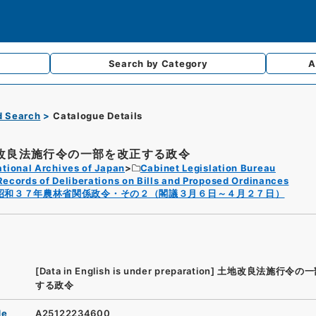
Search by
Category
A
d Search
Catalogue Details
改良法施行令の一部を改正する政令
tional Archives of Japan
Cabinet Legislation Bureau
Records of Deliberations on Bills and Proposed Ordinances
昭和３７年農林省関係政令・その２（閣議３月６日～４月２７日）
[Data in English is under preparation]
土地改良法施行令の一
する政令
de
A25122234600