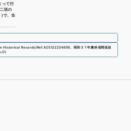
よって行
二項の
)で、当
n Historical Records)
Ref.
A25122234600
、
昭和３７年農林省関係政
AJ)
)