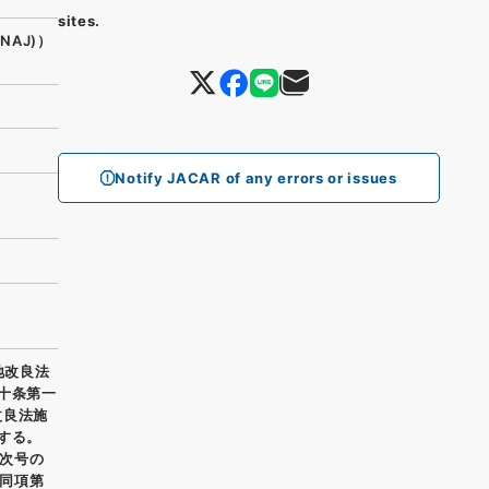
sites.
(NAJ)）
Notify JACAR of any errors or issues
地改良法
十条第一
改良法施
する。
次号の
同項第