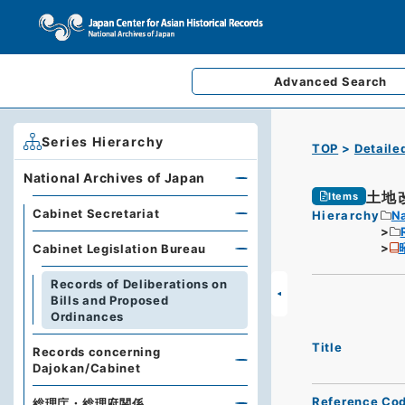
Advanced
Search
Series Hierarchy
TOP
Detaile
National Archives of Japan
土地
Items
Cabinet Secretariat
Hierarchy
Na
Cabinet Legislation Bureau
Records of Deliberations on
Bills and Proposed
Ordinances
Title
Records concerning
Dajokan/Cabinet
Reference Co
総理庁・総理府関係