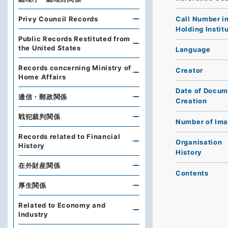
Call Number i
Privy Council Records
Holding Instit
Public Records Restituted from
the United States
Language
Records concerning Ministry of
Creator
Home Affairs
Date of Docum
逓信・郵政関係
Creation
戦犯裁判関係
Number of Im
Records related to Financial
Organisation
History
History
在外財産関係
Contents
厚生関係
Related to Economy and
Industry