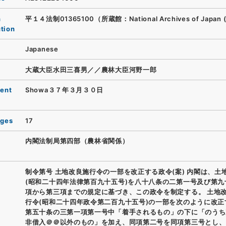
n
平１４法制01365100（所蔵館：National Archives of Japan 
ution
Japanese
大蔵大臣水田三喜男／／農林大臣河野一郎
ent
Showa３７年３月３０日
ages
17
内閣法制局第四部（農林省関係）
制令第号 土地改良施行令の一部を改正する政令(案) 内閣は、土
(昭和二十四年法律第百九十五号)を八十八条の二第一号及び第九
項から第三項までの規定に基づき、この政令を制定する。 土地
行令(昭和二十四年政令第二百九十五号)の一部を次のように改正
第五十条の三第一項第一号中「着手されるもの」の下に「のうち
非借入＠＠以外のもの」を加え、同項第二号を同項第三号とし、