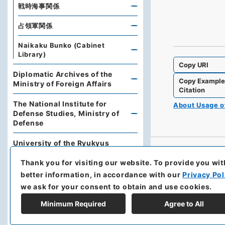
戦時海事関係
占領軍関係
Naikaku Bunko (Cabinet
Library)
Copy URI
Diplomatic Archives of the
Copy Exampl
Ministry of Foreign Affairs
Citation
The National Institute for
About Usage 
Defense Studies, Ministry of
Defense
University of the Ryukyus
Library
Thank you for visiting our website.
To provide you wit
Hokkaido Prefectural Library
better information, in accordance with our
Privacy Pol
we ask for your consent to obtain and use cookies.
Archives of Hokkaido
Minimum Required
Agree to All
Kobe University Library