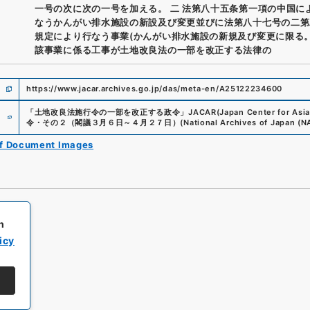
一号の次に次の一号を加える。 二 法第八十五条第一項の中国に
なうかんがい排水施設の新設及び変更並びに法第八十七号の二第
規定により行なう事業(かんがい排水施設の新規及び変更に限る。
該事業に係る工事が土地改良法の一部を改正する法律の
https://www.jacar.archives.go.jp/das/meta-en/A25122234600
e
「
土地改良法施行令の一部を改正する政令
」
JACAR(Japan Center for Asia
令・その２（閣議３月６日～４月２７日）
(
National Archives of Japan (N
of Document Images
h
icy