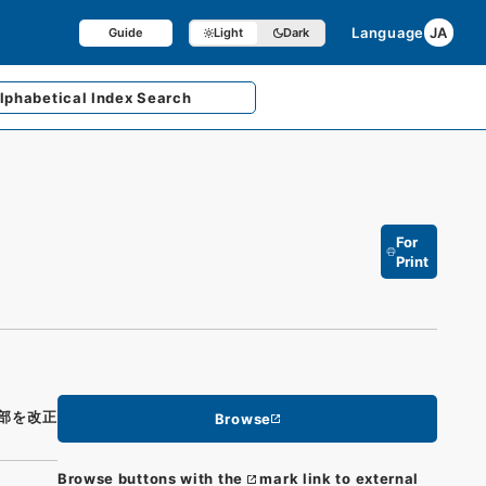
Language
JA
Guide
Light
Dark
lphabetical
Index Search
For
Print
部を改正
Browse
Browse buttons with the
mark link to external