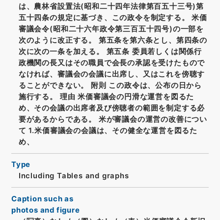
は、農林省設置法(昭和二十四年法律第百五十三号)第
五十四条の規定に基づき、この政令を制定する。 米価
審議会令(昭和二十六年政令第三百五十四号)の一部を
次のように改正する。 第五条を第六条とし、第四条の
次に次の一条を加える。 第五条 委員若しくは関係行
政機関の長又はその職員で会長の承認を受けたもので
なければ、審議会の会議に出席し、又はこれを傍聴す
ることができない。 附則 この政令は、公布の日から
施行する。 理由 米価審議会の円滑な運営を図るた
め、その会議の出席者及び傍聴者の範囲を制定する必
要があるからである。 米が審議会の運営の改善につい
て 1.米価審議会の会議は、その健全な運営を図るた
め、
Type
Including Tables and graphs
Caption such as
photos and figure