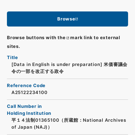
Browse
Browse buttons with the
mark link to external
sites.
Title
[Data in English is under preparation]
米価審議会
令の一部を改正する政令
Reference Code
A25122234100
Call Number in
Holding Institution
平１４法制01365100（所蔵館：National Archives
of Japan (NAJ)）