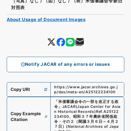
（写真）なし
/
（図）なし
/
（表）米価審議会令新旧
対照表
About Usage of Document Images
Notify JACAR of any errors or issues
https://www.jacar.archives.go.j
Copy URI
p/das/meta-en/A25122234100
「
米価審議会令の一部を改正する政
令
」
JACAR(Japan Center for Asia
n Historical Records)
Ref.
A25122
Copy Example
234100
、
昭和３７年農林省関係政
Citation
令・その２（閣議３月６日～４月２
７日）
(
National Archives of Japa