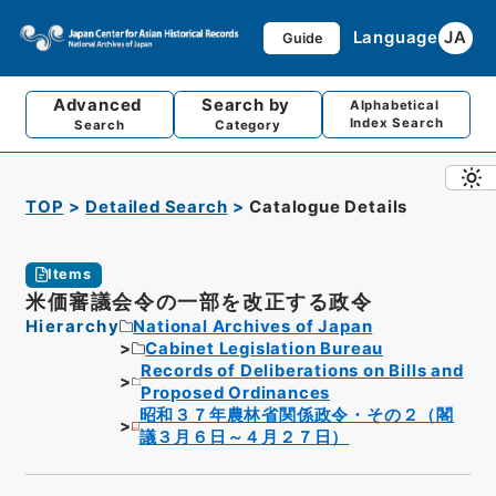
Language
JA
Guide
Advanced
Search by
Alphabetical
Index Search
Search
Category
TOP
Detailed Search
Catalogue Details
Items
米価審議会令の一部を改正する政令
Hierarchy
National Archives of Japan
Cabinet Legislation Bureau
Records of Deliberations on Bills and
Proposed Ordinances
昭和３７年農林省関係政令・その２（閣
議３月６日～４月２７日）