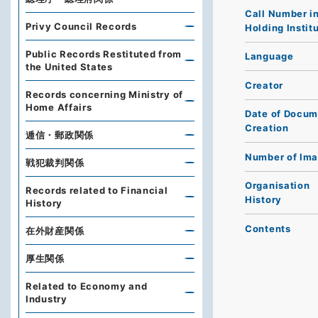
Call Number i
Privy Council Records
Holding Instit
Public Records Restituted from
Language
the United States
Creator
Records concerning Ministry of
Home Affairs
Date of Docum
Creation
逓信・郵政関係
Number of Im
戦犯裁判関係
Organisation
Records related to Financial
History
History
Contents
在外財産関係
厚生関係
Related to Economy and
Industry