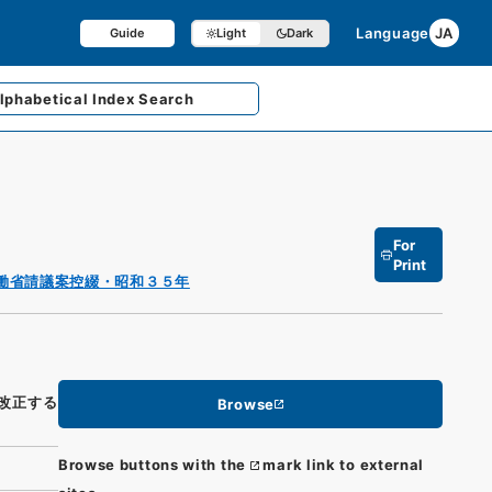
Language
JA
Guide
Light
Dark
lphabetical
Index Search
For
Print
働省請議案控綴・昭和３５年
改正する
Browse
Browse buttons with the
mark link to external