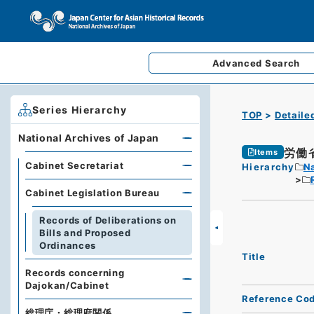
Advanced
Search
Series Hierarchy
TOP
Detaile
National Archives of Japan
労働
Items
Cabinet Secretariat
Hierarchy
Na
Cabinet Legislation Bureau
Records of Deliberations on
Bills and Proposed
Ordinances
Title
Records concerning
Dajokan/Cabinet
Reference Co
総理庁・総理府関係