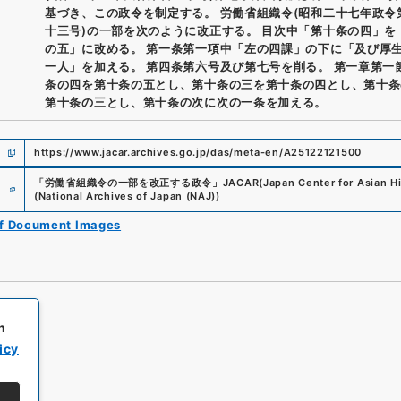
基づき、この政令を制定する。 労働省組織令(昭和二十七年政令
十三号)の一部を次のように改正する。 目次中「第十条の四」を
の五」に改める。 第一条第一項中「左の四課」の下に「及び厚
一人」を加える。 第四条第六号及び第七号を削る。 第一章第一
条の四を第十条の五とし、第十条の三を第十条の四とし、第十条
第十条の三とし、第十条の次に次の一条を加える。
https://www.jacar.archives.go.jp/das/meta-en/A25122121500
e
「
労働省組織令の一部を改正する政令
」
JACAR(Japan Center for Asian Hi
(
National Archives of Japan (NAJ)
)
of Document Images
h
icy