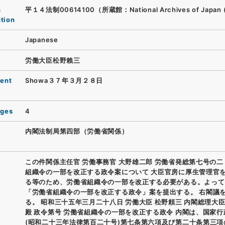
n
平１４法制00614100（所蔵館：National Archives of Japan 
ution
Japanese
労働大臣松野賴三
ent
Showa３７年３月２８日
ages
4
内閣法制局第四部（労働省関係）
この件関係主任官 労働事務官 大野雄二郎 労働省発総第七号の二
組織令の一部を改正する政令案について 大臣官房に厚生管理官
る等のため、労働省組織令の一部を改正する必要がある。よって
「労働省組織令の一部を改正する政令」案を提出する。 右閣議
る。 昭和三十五年三月二十八日 労働大臣 松野頼三 内閣総理大臣
殿 政令第号 労働省組織令の一部を改正する政令 内閣は、国家
(昭和二十三年法律第百二十号)第七条第六項及び第二十条第三項