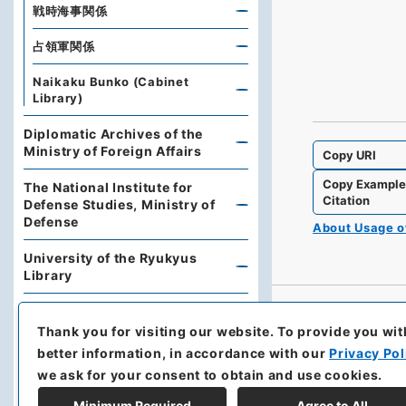
戦時海事関係
占領軍関係
Naikaku Bunko (Cabinet
Library)
Diplomatic Archives of the
Ministry of Foreign Affairs
Copy URI
Copy Exampl
The National Institute for
Citation
Defense Studies, Ministry of
Defense
About Usage 
University of the Ryukyus
Library
Hokkaido Prefectural Library
Thank you for visiting our website.
To provide you wit
Archives of Hokkaido
better information, in accordance with our
Privacy Pol
we ask for your consent to obtain and use cookies.
Kobe University Library
Minimum Required
Agree to All