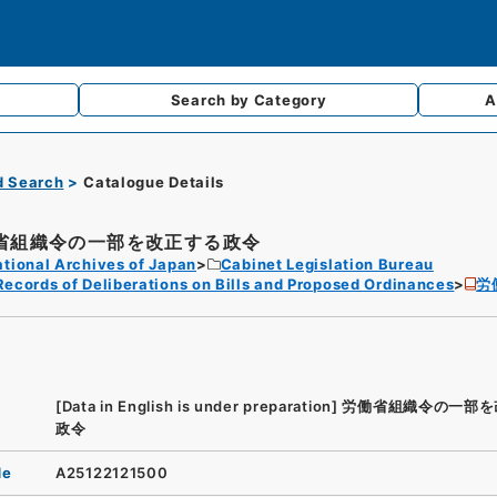
Search by
Category
A
d Search
Catalogue Details
省組織令の一部を改正する政令
tional Archives of Japan
Cabinet Legislation Bureau
Records of Deliberations on Bills and Proposed Ordinances
労
[Data in English is under preparation]
労働省組織令の一部を
政令
de
A25122121500