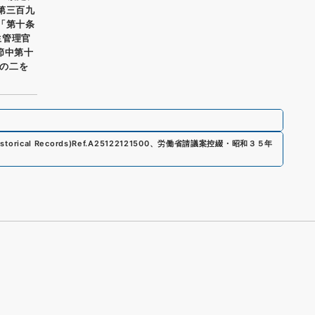
第三百九
「第十条
生管理官
節中第十
の二を
storical Records)
Ref.
A25122121500
、
労働省請議案控綴・昭和３５年