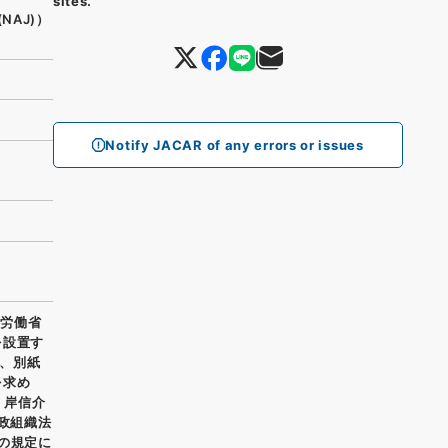
sites.
(NAJ)）
Notify JACAR of any errors or issues
 労働省
を設置す
、別紙
を求め
 岸信介
行政組織法
の規定に