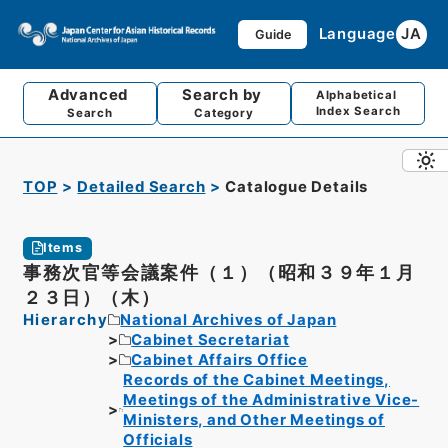
Language
JA
Guide
Advanced
Search by
Alphabetical
Index Search
Search
Category
TOP
Detailed Search
Catalogue Details
Items
事務次官等会議案件（１）（昭和３９年１月
２３日）（木）
Hierarchy
National Archives of Japan
Cabinet Secretariat
Cabinet Affairs Office
Records of the Cabinet Meetings,
Meetings of the Administrative Vice-
Ministers, and Other Meetings of
Officials