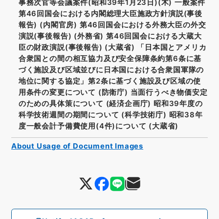
事務次官等会議案件(昭和39年1月23日)(木) 一般案件
第46回国会における内閣総理大臣施政方針演説(事後
報告) (内閣官房) 第46回国会における外務大臣の外交
演説(事後報告) (外務省) 第46回国会における大蔵大
臣の財政演説(事後報告) (大蔵省) 「日本国とアメリカ
合衆国との間の相互協力及び安全保障条約第6条に基
づく施設及び区域並びに日本国における合衆国軍隊の
地位に関する協定」第2条に基づく施設及び区域の使
用条件の変更について (防衛庁) 当面行うべき物価安定
のための具体策について (経済企画庁) 昭和39年度の
科学技術週間の期間について (科学技術庁) 昭和38年
度一般会計予備費使用(4件)について (大蔵省)
About Usage of Document Images