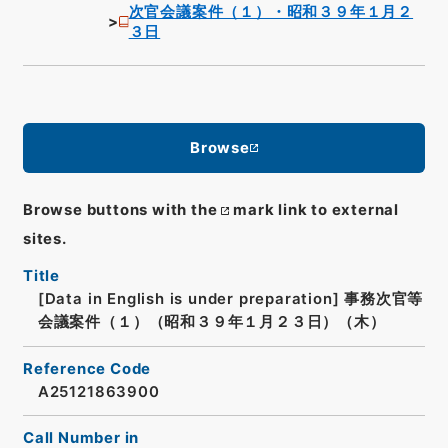
次官会議案件（１）・昭和３９年１月２
３日
Browse
Browse buttons with the
mark link to external
sites.
Title
[Data in English is under preparation]
事務次官等
会議案件（１）（昭和３９年１月２３日）（木）
Reference Code
A25121863900
Call Number in