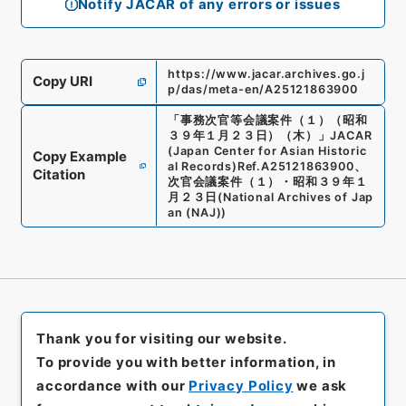
Notify JACAR of any errors or issues
https://www.jacar.archives.go.j
Copy URI
p/das/meta-en/A25121863900
「
事務次官等会議案件（１）（昭和
３９年１月２３日）（木）
」
JACAR
(Japan Center for Asian Historic
Copy Example
al Records)
Ref.
A25121863900
、
Citation
次官会議案件（１）・昭和３９年１
月２３日
(
National Archives of Jap
an (NAJ)
)
Thank you for visiting our website.
To provide you with better information, in
accordance with our
Privacy Policy
we ask