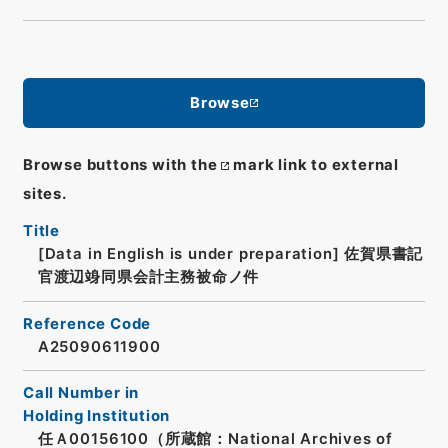
Browse
Browse buttons with the
mark link to external
sites.
Title
[Data in English is under preparation]
佐賀県書記
官渡辺竧同県会計主務被命ノ件
Reference Code
A25090611900
Call Number in
Holding Institution
任Ａ00156100（所蔵館：National Archives of