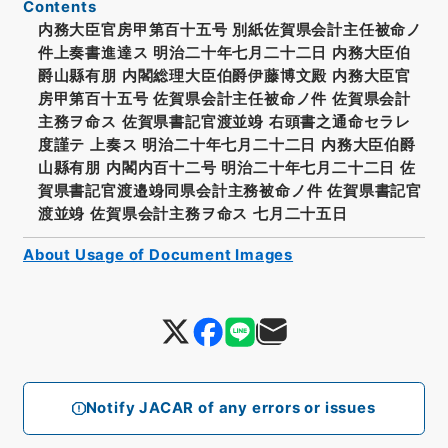
Contents
内務大臣官房甲第百十五号 別紙佐賀県会計主任被命ノ
件上奏書進達ス 明治二十年七月二十二日 内務大臣伯
爵山縣有朋 内閣総理大臣伯爵伊藤博文殿 内務大臣官
房甲第百十五号 佐賀県会計主任被命ノ件 佐賀県会計
主務ヲ命ス 佐賀県書記官渡並竧 右頭書之通命セラレ
度謹テ 上奏ス 明治二十年七月二十二日 内務大臣伯爵
山縣有朋 内閣内百十二号 明治二十年七月二十二日 佐
賀県書記官渡邉竧同県会計主務被命ノ件 佐賀県書記官
渡並竧 佐賀県会計主務ヲ命ス 七月二十五日
About Usage of Document Images
Notify JACAR of any errors or issues