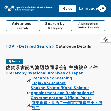
Language
JA
Guide
Advanced
Search by
Alphabetical
Index Search
Search
Category
TOP
Detailed Search
Catalogue Details
Items
佐賀県書記官渡辺竧同県会計主務被命ノ件
Hierarchy
National Archives of Japan
Records concerning
Dajokan/Cabinet
Shokan Shintai/Kanri Shintai:
Appointment and Resignation of
Government and Official Posts
官吏進退・明治二十年官吏進退三十・府
県二