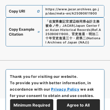
https://www.jacar.archives.go.j
Copy URI
p/das/meta-en/A25090611900
「
佐賀県書記官渡辺竧同県会計主務
被命ノ件
」
JACAR(Japan Center f
Copy Example
or Asian Historical Records)
Ref.
A
Citation
25090611900
、
官吏進退・明治二
十年官吏進退三十・府県二
(
Nationa
l Archives of Japan (NAJ)
)
Thank you for visiting our website.
To provide you with better information, in
accordance with our
Privacy Policy
we ask
for your consent to obtain and use cookies.
Minimum Required
Agree to All