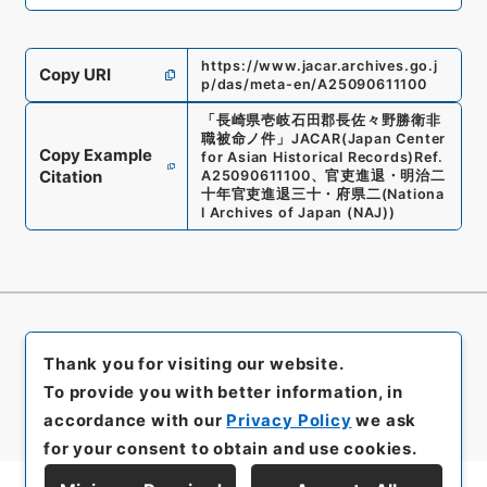
https://www.jacar.archives.go.j
Copy URI
p/das/meta-en/A25090611100
「
長崎県壱岐石田郡長佐々野勝衛非
職被命ノ件
」
JACAR(Japan Center
Copy Example
for Asian Historical Records)
Ref.
Citation
A25090611100
、
官吏進退・明治二
十年官吏進退三十・府県二
(
Nationa
l Archives of Japan (NAJ)
)
Thank you for visiting our website.
To provide you with better information, in
accordance with our
Privacy Policy
we ask
for your consent to obtain and use cookies.