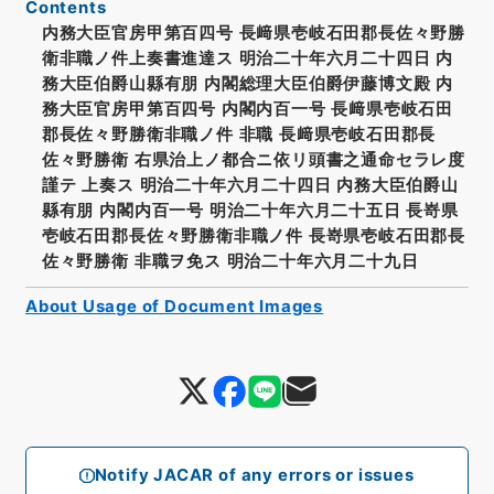
Contents
内務大臣官房甲第百四号 長﨑県壱岐石田郡長佐々野勝
衛非職ノ件上奏書進達ス 明治二十年六月二十四日 内
務大臣伯爵山縣有朋 内閣総理大臣伯爵伊藤博文殿 内
務大臣官房甲第百四号 内閣内百一号 長﨑県壱岐石田
郡長佐々野勝衛非職ノ件 非職 長﨑県壱岐石田郡長
佐々野勝衛 右県治上ノ都合ニ依リ頭書之通命セラレ度
謹テ 上奏ス 明治二十年六月二十四日 内務大臣伯爵山
縣有朋 内閣内百一号 明治二十年六月二十五日 長嵜県
壱岐石田郡長佐々野勝衛非職ノ件 長嵜県壱岐石田郡長
佐々野勝衛 非職ヲ免ス 明治二十年六月二十九日
About Usage of Document Images
Notify JACAR of any errors or issues