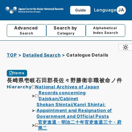
Language
JA
Guide
Advanced
Search by
Alphabetical
Index Search
Search
Category
TOP
Detailed Search
Catalogue Details
Items
長崎県壱岐石田郡長佐々野勝衛非職被命ノ件
Hierarchy
National Archives of Japan
Records concerning
Dajokan/Cabinet
Shokan Shintai/Kanri Shintai:
Appointment and Resignation of
Government and Official Posts
官吏進退・明治二十年官吏進退三十・府
県二