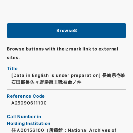
Browse
Browse buttons with the
mark link to external
sites.
Title
[Data in English is under preparation]
長崎県壱岐
石田郡長佐々野勝衛非職被命ノ件
Reference Code
A25090611100
Call Number in
Holding Institution
任Ａ00156100（所蔵館：National Archives of